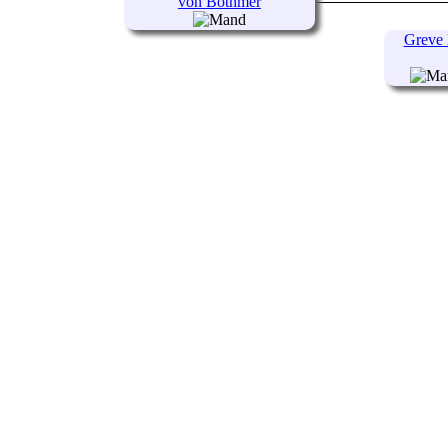
von Bothmer
Greve 