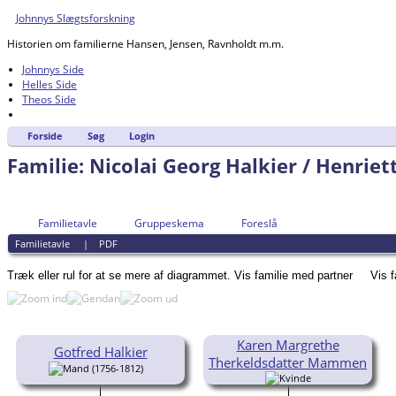
Johnnys Slægtsforskning
Historien om familierne Hansen, Jensen, Ravnholdt m.m.
Johnnys Side
Helles Side
Theos Side
Forside
Søg
Login
Familie: Nicolai Georg Halkier / Henrie
Familietavle
Gruppeskema
Foreslå
Familietavle
|
PDF
Træk eller rul for at se mere af diagrammet.
Vis familie med partner
Vis 
Karen Margrethe
Gotfred Halkier
Therkeldsdatter Mammen
(1756-1812)