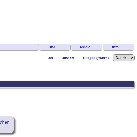
Find
Medie
Info
Del
Udskriv
Tilføj bogmærke
scher