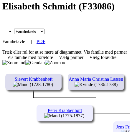
Elisabeth Schmidt (F33086)
Familietavle
|
PDF
Træk eller rul for at se mere af diagrammet.
Vis familie med partner
Vis familie med forældre
Vælg partner
Vælg forældre
Sievert Krabbenhøft
Anna Maria Christina Lassen
(1728-1780)
(1736-1788)
Peter Krabbenhøft
(1775-1837)
Jens Fri