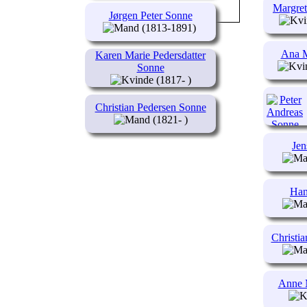
Margret
Jørgen Peter Sonne
(1813-1891)
Ana M
Karen Marie Pedersdatter
Sonne
(1817- )
Christian Pedersen Sonne
(1821- )
Jen
Han
Christi
Anne 