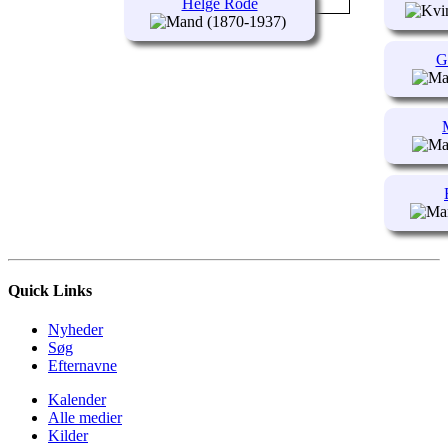
Helge Rode
(1870-1937)
G
Quick Links
Nyheder
Søg
Efternavne
Kalender
Alle medier
Kilder