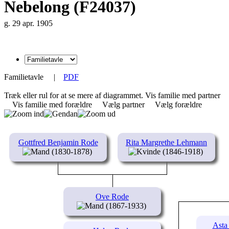
Nebelong (F24037)
g. 29 apr. 1905
Familietavle
|
PDF
Træk eller rul for at se mere af diagrammet.
Vis familie med partner
Vis familie med forældre
Vælg partner
Vælg forældre
Gottfred Benjamin Rode
Rita Margrethe Lehmann
(1830-1878)
(1846-1918)
Ove Rode
(1867-1933)
Asta