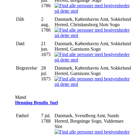
jun.
Herred, Bregninge Sogn
1786
Dåb
2
Danmark, Københavns Amt, Sokkelund
aug.
Herred, Christiansborg Slots Sogn
1786
Død
21
Danmark, Københavns Amt, Sokkelund
jun.
Herred, Garnisons Sogn
1875
Begravelse
28
Danmark, Københavns Amt, Sokkelund
jul.
Herred, Garnisons Sogn
1875
Mand
Henning Bendix Juel
Fødsel
7 jul.
Danmark, Svendborg Amt, Sunds
1788
Herred, Bregninge Sogn, Valdemars
Slot