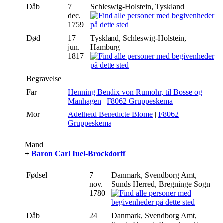
Dåb
7
Schleswig-Holstein, Tyskland
dec.
1759
Død
17
Tyskland, Schleswig-Holstein,
jun.
Hamburg
1817
Begravelse
Far
Henning Bendix von Rumohr, til Bosse og
Manhagen
|
F8062 Gruppeskema
Mor
Adelheid Benedicte Blome
|
F8062
Gruppeskema
Mand
+
Baron Carl Iuel-Brockdorff
Fødsel
7
Danmark, Svendborg Amt,
nov.
Sunds Herred, Bregninge Sogn
1780
Dåb
24
Danmark, Svendborg Amt,