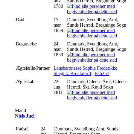
nov.
Sunds Herred, Bregninge Sogn
1780
Død
15
Danmark, Svendborg Amt,
mar.
Sunds Herred, Bregninge Sogn
1859
Begravelse
24
Danmark, Svendborg Amt,
mar.
Sunds Herred, Bregninge Sogn
1859
Ægtefælle/Partner
Lensbaronesse Sophie Frederikke
Stieglitz-Brockdorff
|
F26257
Ægteskab
22
Danmark, Odense Amt, Odense
aug.
Herred, Skt. Knud Sogn
1811
Mand
Niels Juel
Fødsel
24
Danmark, Svendborg Amt, Sunds