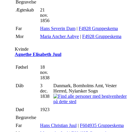
Begravelse
Ægteskab
21
nov.
1856
Far
Hans Severin Dam
|
F4928 Gruppeskema
Mor
Maria Ancher Aabye
|
F4928 Gruppeskema
Kvinde
Agnethe Elisabeth Juul
Fødsel
18
nov.
1838
Dåb
3
Danmark, Bornholms Amt, Vester
dec.
Herred, Nylarsker Sogn
1838
Død
1923
Begravelse
Far
Hans Christian Juul
|
F604935 Gruppeskema