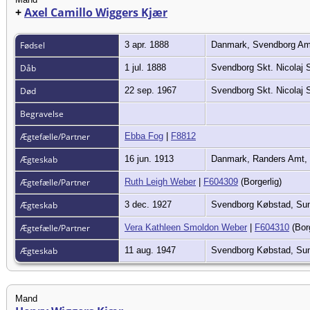
+
Axel Camillo Wiggers Kjær
Fødsel
3 apr. 1888
Danmark, Svendborg Am
Dåb
1 jul. 1888
Svendborg Skt. Nicolaj
Død
22 sep. 1967
Svendborg Skt. Nicolaj
Begravelse
Ægtefælle/Partner
Ebba Fog
|
F8812
Ægteskab
16 jun. 1913
Danmark, Randers Amt, 
Ægtefælle/Partner
Ruth Leigh Weber
|
F604309
(Borgerlig)
Ægteskab
3 dec. 1927
Svendborg Købstad, Su
Ægtefælle/Partner
Vera Kathleen Smoldon Weber
|
F604310
(Bor
Ægteskab
11 aug. 1947
Svendborg Købstad, Su
Mand