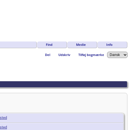
Find
Medie
Info
Del
Udskriv
Tilføj bogmærke