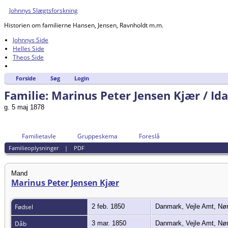
Johnnys Slægtsforskning
Historien om familierne Hansen, Jensen, Ravnholdt m.m.
Johnnys Side
Helles Side
Theos Side
Forside
Søg
Login
Familie: Marinus Peter Jensen Kjær / Id
g. 5 maj 1878
Familietavle
Gruppeskema
Foreslå
Familieoplysninger
|
PDF
Mand
Marinus Peter Jensen Kjær
Fødsel
2 feb. 1850
Danmark, Vejle Amt, Nø
Dåb
3 mar. 1850
Danmark, Vejle Amt, Nø