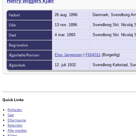
Henry Wiggers Kjær
Fødsel
26 aug. 1896
Danmark, Svendborg Am
Dåb
13 nov. 1896
Svendborg Skt. Nicolaj
Død
4 mar. 1993
Svendborg Skt. Nicolaj
Begravelse
Ægtefælle/Partner
Else Jørgensen
|
F604311
(Borgerlig)
Ægteskab
12. juli 1932
Svendborg Købstad, Su
Quick Links
Nyheder
Søg
Efternavne
Kalender
Alle medier
Kilder