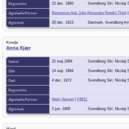
Begravelse
22 dec. 1960
Svendborg Skt. Nicolaj
Ægtefælle/Partner
Baronesse Ada Julie Alexandra Reedtz-Thott
Ægteskab
20 dec. 1913
Danmark, Svendborg Am
Kvinde
Anna Kjær
Fødsel
22 maj 1884
Svendborg Skt. Nicolaj
Dåb
14 sep. 1884
Svendborg Skt. Nicolaj
Død
4 dec. 1972
Svendborg Skt. Nicolaj
Begravelse
Ægtefælle/Partner
Niels Hansen
|
F8811
Ægteskab
2 jun. 1908
Svendborg Skt. Nicolaj
Mand