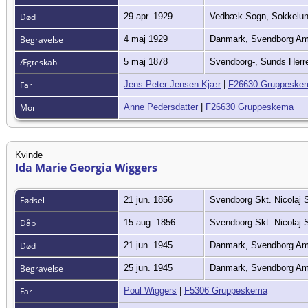
Død
29 apr. 1929
Vedbæk Sogn, Sokkelun
Begravelse
4 maj 1929
Danmark, Svendborg Am
Ægteskab
5 maj 1878
Svendborg-, Sunds Her
Far
Jens Peter Jensen Kjær
|
F26630 Gruppeske
Mor
Anne Pedersdatter
|
F26630 Gruppeskema
Kvinde
Ida Marie Georgia Wiggers
Fødsel
21 jun. 1856
Svendborg Skt. Nicolaj
Dåb
15 aug. 1856
Svendborg Skt. Nicolaj
Død
21 jun. 1945
Danmark, Svendborg Am
Begravelse
25 jun. 1945
Danmark, Svendborg Am
Far
Poul Wiggers
|
F5306 Gruppeskema