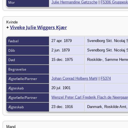
Mor
Julie Hermandine Gøtzsche
|
F5306 Gruppes
Kvinde
+
Viveke Julie Wiggers Kjær
Fødsel
27 apr. 1879
Svendborg Skt. Nicolaj
Dåb
2 jun. 1879
Svendborg Skt. Nicolaj
Død
15 dec. 1975
Roskilde-, Sømme Herre
Begravelse
Ægtefælle/Partner
Johan Conrad Holberg Møhl
|
F5374
Ægteskab
20 jul. 1901
Ægtefælle/Partner
Wenzel Peter Carl Frederik Flach de Neergaar
Ægteskab
23 dec. 1916
Danmark, Roskilde Amt,
Mand