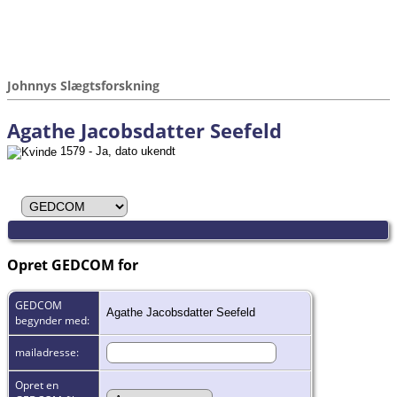
Johnnys Slægtsforskning
Agathe Jacobsdatter Seefeld
1579 - Ja, dato ukendt
Opret GEDCOM for
GEDCOM
Agathe Jacobsdatter Seefeld
begynder med:
mailadresse:
Opret en