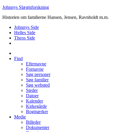
Johnnys Slægtsforskning
Historien om familierne Hansen, Jensen, Ravnholdt m.m.
Johnnys Side
Helles Side
Theos Side
Find
Efternavne
Fornavne
Søg personer
Søg familier
Søg websted
Steder
Datoer
Kalender
Kirkegårde
Bogmærker
Medie
Billeder
Dokumenter