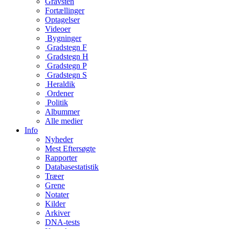
Gravsten
Fortællinger
Optagelser
Videoer
Bygninger
Gradstegn F
Gradstegn H
Gradstegn P
Gradstegn S
Heraldik
Ordener
Politik
Albummer
Alle medier
Info
Nyheder
Mest Eftersøgte
Rapporter
Databasestatistik
Træer
Grene
Notater
Kilder
Arkiver
DNA-tests