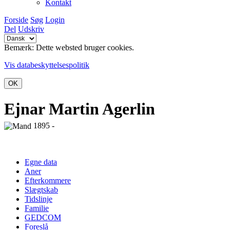
Kontakt
Forside
Søg
Login
Del
Udskriv
Bemærk: Dette websted bruger cookies.
Vis databeskyttelsespolitik
OK
Ejnar Martin Agerlin
1895 -
Egne data
Aner
Efterkommere
Slægtskab
Tidslinje
Familie
GEDCOM
Foreslå