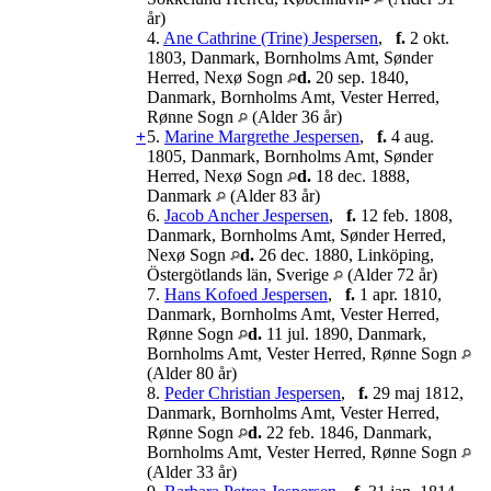
år)
4.
Ane Cathrine (Trine) Jespersen
,
f.
2 okt.
1803, Danmark, Bornholms Amt, Sønder
Herred, Nexø Sogn
d.
20 sep. 1840,
Danmark, Bornholms Amt, Vester Herred,
Rønne Sogn
(Alder 36 år)
+
5.
Marine Margrethe Jespersen
,
f.
4 aug.
1805, Danmark, Bornholms Amt, Sønder
Herred, Nexø Sogn
d.
18 dec. 1888,
Danmark
(Alder 83 år)
6.
Jacob Ancher Jespersen
,
f.
12 feb. 1808,
Danmark, Bornholms Amt, Sønder Herred,
Nexø Sogn
d.
26 dec. 1880, Linköping,
Östergötlands län, Sverige
(Alder 72 år)
7.
Hans Kofoed Jespersen
,
f.
1 apr. 1810,
Danmark, Bornholms Amt, Vester Herred,
Rønne Sogn
d.
11 jul. 1890, Danmark,
Bornholms Amt, Vester Herred, Rønne Sogn
(Alder 80 år)
8.
Peder Christian Jespersen
,
f.
29 maj 1812,
Danmark, Bornholms Amt, Vester Herred,
Rønne Sogn
d.
22 feb. 1846, Danmark,
Bornholms Amt, Vester Herred, Rønne Sogn
(Alder 33 år)