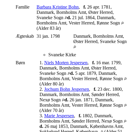
Familie
Barbara Kristine Bohn
,
f.
26 apr. 1781,
Danmark, Bornholms Amt, Øster Herred,
Svaneke Sogn
d.
21 jul. 1864, Danmark,
Bornholms Amt, Vester Herred, Rønne Sogn
(Alder 83 år)
Ægteskab
31 jan. 1798
Danmark, Bornholms Amt,
Øster Herred, Svaneke Sogn
Svaneke Kirke
Børn
1.
Niels Morten Jespersen
,
f.
16 mar. 1799,
Danmark, Bornholms Amt, Øster Herred,
Svaneke Sogn
d.
5 apr. 1879, Danmark,
Bornholms Amt, Vester Herred, Rønne Sogn
(Alder 80 år)
2.
Jochum Bohn Jespersen
,
f.
23 dec. 1800,
Danmark, Bornholms Amt, Sønder Herred,
Nexø Sogn
d.
26 jan. 1871, Danmark,
Bornholms Amt, Vester Herred, Rønne Sogn
(Alder 70 år)
3.
Marie Jespersen
,
f.
1802, Danmark,
Bornholms Amt, Sønder Herred, Nexø Sogn
d.
26 maj 1853, Danmark, Københavns Amt,
Sokkelund Herred, København-
(Alder 51