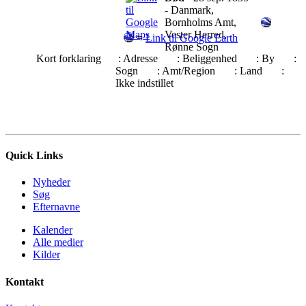
- Danmark,
Bornholms Amt,
Vester Herred,
=
Link til Google Earth
Rønne Sogn
Kort forklaring
: Adresse
: Beliggenhed
: By
:
Sogn
: Amt/Region
: Land
:
Ikke indstillet
Quick Links
Nyheder
Søg
Efternavne
Kalender
Alle medier
Kilder
Kontakt