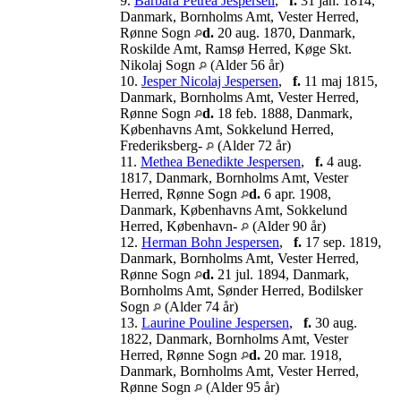
9.
Barbara Petrea Jespersen
,
f.
31 jan. 1814,
Danmark, Bornholms Amt, Vester Herred,
Rønne Sogn
d.
20 aug. 1870, Danmark,
Roskilde Amt, Ramsø Herred, Køge Skt.
Nikolaj Sogn
(Alder 56 år)
10.
Jesper Nicolaj Jespersen
,
f.
11 maj 1815,
Danmark, Bornholms Amt, Vester Herred,
Rønne Sogn
d.
18 feb. 1888, Danmark,
Københavns Amt, Sokkelund Herred,
Frederiksberg-
(Alder 72 år)
11.
Methea Benedikte Jespersen
,
f.
4 aug.
1817, Danmark, Bornholms Amt, Vester
Herred, Rønne Sogn
d.
6 apr. 1908,
Danmark, Københavns Amt, Sokkelund
Herred, København-
(Alder 90 år)
12.
Herman Bohn Jespersen
,
f.
17 sep. 1819,
Danmark, Bornholms Amt, Vester Herred,
Rønne Sogn
d.
21 jul. 1894, Danmark,
Bornholms Amt, Sønder Herred, Bodilsker
Sogn
(Alder 74 år)
13.
Laurine Pouline Jespersen
,
f.
30 aug.
1822, Danmark, Bornholms Amt, Vester
Herred, Rønne Sogn
d.
20 mar. 1918,
Danmark, Bornholms Amt, Vester Herred,
Rønne Sogn
(Alder 95 år)