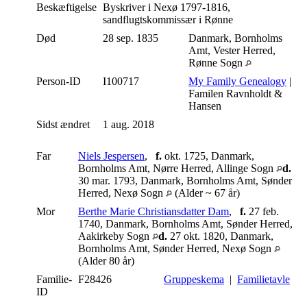
Beskæftigelse
Byskriver i Nexø 1797-1816,
sandflugtskommissær i Rønne
Død
28 sep. 1835
Danmark, Bornholms
Amt, Vester Herred,
Rønne Sogn
Person-ID
I100717
My Family Genealogy
|
Familen Ravnholdt &
Hansen
Sidst ændret
1 aug. 2018
Far
Niels Jespersen
,
f.
okt. 1725, Danmark,
Bornholms Amt, Nørre Herred, Allinge Sogn
d.
30 mar. 1793, Danmark, Bornholms Amt, Sønder
Herred, Nexø Sogn
(Alder ~ 67 år)
Mor
Berthe Marie Christiansdatter Dam
,
f.
27 feb.
1740, Danmark, Bornholms Amt, Sønder Herred,
Aakirkeby Sogn
d.
27 okt. 1820, Danmark,
Bornholms Amt, Sønder Herred, Nexø Sogn
(Alder 80 år)
Familie-
F28426
Gruppeskema
|
Familietavle
ID