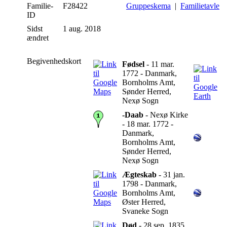
Familie-
F28422
Gruppeskema
|
Familietavle
ID
Sidst
1 aug. 2018
ændret
Begivenhedskort
Fødsel
- 11 mar.
1772 - Danmark,
Bornholms Amt,
Sønder Herred,
Nexø Sogn
-Daab
- Nexø Kirke
- 18 mar. 1772 -
Danmark,
Bornholms Amt,
Sønder Herred,
Nexø Sogn
Ægteskab
- 31 jan.
1798 - Danmark,
Bornholms Amt,
Øster Herred,
Svaneke Sogn
Død
- 28 sep. 1835