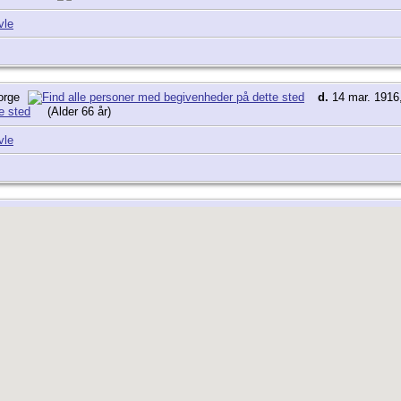
vle
Norge
d.
14 mar. 1916,
(Alder 66 år)
vle