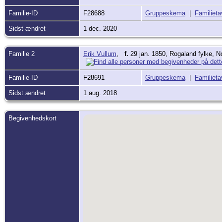
Familie-ID
F28688
Gruppeskema
|
Familieta
Sidst ændret
1 dec. 2020
Familie 2
Erik Vullum
,
f.
29 jan. 1850, Rogaland fylke, 
Familie-ID
F28691
Gruppeskema
|
Familieta
Sidst ændret
1 aug. 2018
Begivenhedskort