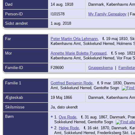
Død
14 aug. 1918
Danmark, Københavns Amt
Person-ID
I101578
My Family Genealogy
| Fa
Sidst ændret
1 aug. 2018
Far
Peter Martin Orla Lehmann
,
f.
19 maj 1810, Sk
Københavns Amt, Sokkelund Herred, Holmens
Mor
Annette Marie Bolette Puggaard
,
f.
5 sep. 1821
Københavns Amt, Sokkelund Herred, Vor Frue 
Familie-ID
F28690
Gruppeskema
|
Familieta
Familie 1
Gottfred Benjamin Rode
,
f.
9 mar. 1830, Danma
Amt, Sokkelund Herred, Gentofte Sogn
Ægteskab
19 Maj 1866
Danmark, Københavns Amt
Skilsmisse
Ja, dato ukendt
Børn
+
1.
Ove Rode
,
f.
31 aug. 1867, Danmark, Præ
Sokkelund Herred, Gentofte Sogn
+
2.
Helge Rode
,
f.
16 okt. 1870, Danmark, Kø
Amt, Sokkelund Herred, Frederiksberg Skt. 