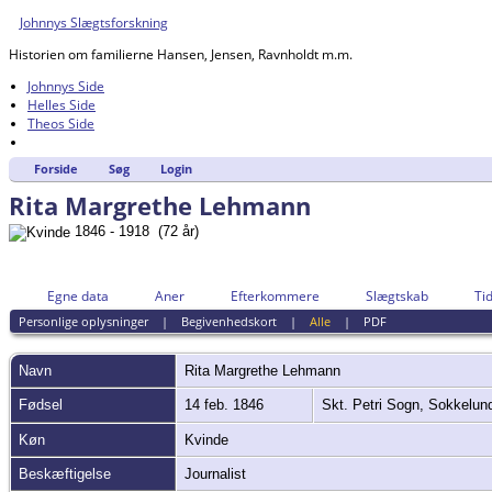
Johnnys Slægtsforskning
Historien om familierne Hansen, Jensen, Ravnholdt m.m.
Johnnys Side
Helles Side
Theos Side
Forside
Søg
Login
Rita Margrethe Lehmann
1846 - 1918 (72 år)
Egne data
Aner
Efterkommere
Slægtskab
Tid
Personlige oplysninger
|
Begivenhedskort
|
Alle
|
PDF
Navn
Rita Margrethe
Lehmann
Fødsel
14 feb. 1846
Skt. Petri Sogn, Sokkelu
Køn
Kvinde
Beskæftigelse
Journalist