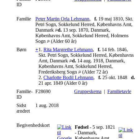
ID
Familie
Peter Martin Orla Lehmann
,
f.
19 maj 1810, Skt.
Petri Sogn, Sokkelund Herred, Københavns Amt,
Danmark
d.
13 sep. 1870, Danmark,
Københavns Amt, Sokkelund Herred, Holmens
Sogn
(Alder 60 år)
Børn
+
1.
Rita Margrethe Lehmann
,
f.
14 feb. 1846,
Skt. Petri Sogn, Sokkelund Herred, Københavns
Amt, Danmark
d.
14 aug. 1918, Danmark,
Københavns Amt, Sokkelund Herred,
Frederiksberg Sogn
(Alder 72 år)
2.
Charlotte Bodil Lehmann
,
f.
25 okt. 1848
d.
21 apr. 1849 (Alder 0 år)
Familie-
F28690
Gruppeskema
|
Familietavle
ID
Sidst
1 aug. 2018
ændret
Begivenhedskort
Fødsel
- 5 sep. 1821
- Danmark,
Københavns Amt,