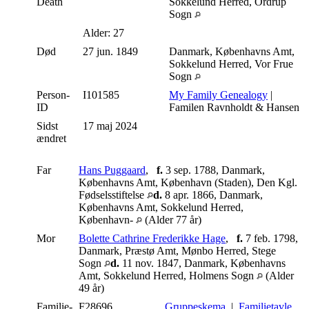
Death
Sokkelund Herred, Ordrup
Sogn
Alder: 27
Død
27 jun. 1849
Danmark, Københavns Amt,
Sokkelund Herred, Vor Frue
Sogn
Person-
I101585
My Family Genealogy
|
ID
Familen Ravnholdt & Hansen
Sidst
17 maj 2024
ændret
Far
Hans Puggaard
,
f.
3 sep. 1788, Danmark,
Københavns Amt, København (Staden), Den Kgl.
Fødselsstiftelse
d.
8 apr. 1866, Danmark,
Københavns Amt, Sokkelund Herred,
København-
(Alder 77 år)
Mor
Bolette Cathrine Frederikke Hage
,
f.
7 feb. 1798,
Danmark, Præstø Amt, Mønbo Herred, Stege
Sogn
d.
11 nov. 1847, Danmark, Københavns
Amt, Sokkelund Herred, Holmens Sogn
(Alder
49 år)
Familie-
F28696
Gruppeskema
|
Familietavle