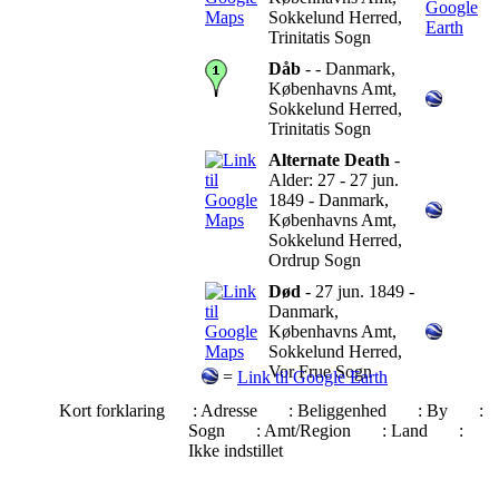
Sokkelund Herred,
Trinitatis Sogn
Dåb
- - Danmark,
Københavns Amt,
Sokkelund Herred,
Trinitatis Sogn
Alternate Death
-
Alder: 27 - 27 jun.
1849 - Danmark,
Københavns Amt,
Sokkelund Herred,
Ordrup Sogn
Død
- 27 jun. 1849 -
Danmark,
Københavns Amt,
Sokkelund Herred,
Vor Frue Sogn
=
Link til Google Earth
Kort forklaring
: Adresse
: Beliggenhed
: By
:
Sogn
: Amt/Region
: Land
:
Ikke indstillet