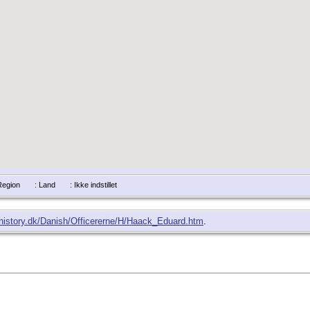
/Region
: Land
: Ikke indstillet
lhistory.dk/Danish/Officererne/H/Haack_Eduard.htm
.