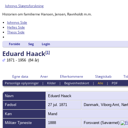
Johnnys Slægtsforskning
Historien om familierne Hansen, Jensen, Ravnholdt m.m.
Johnnys Side
Helles Side
Theos Side
Forside
Søg
Login
Eduard Haack
[
1
]
1871 - 1956 (84 år)
Egne data
Aner
Efterkommere
Slægtskab
Tid
Personlige oplysninger
|
Kilder
|
Begivenhedskort
|
Alle
|
PDF
Navn
Eduard
Haack
Fødsel
27 jul. 1871
Danmark, Viborg Amt, Nør
Køn
Mand
Militær Tjeneste
1888
Forsvaret (Søværnet)