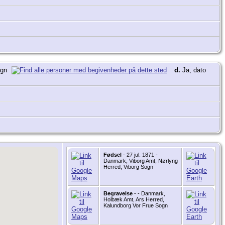
ogn
d.
Ja, dato
Fødsel
- 27 jul. 1871 -
Danmark, Viborg Amt, Nørlyng
Herred, Viborg Sogn
Begravelse
- - Danmark,
Holbæk Amt, Ars Herred,
Kalundborg Vor Frue Sogn