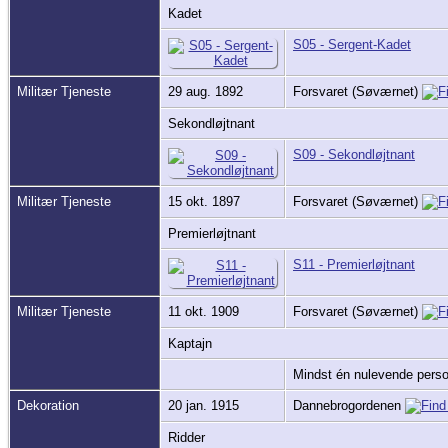
Kadet
S05 - Sergent-Kadet
Militær Tjeneste
29 aug. 1892
Forsvaret (Søværnet)
Sekondløjtnant
S09 - Sekondløjtnant
Militær Tjeneste
15 okt. 1897
Forsvaret (Søværnet)
Premierløjtnant
S11 - Premierløjtnant
Militær Tjeneste
11 okt. 1909
Forsvaret (Søværnet)
Kaptajn
Mindst én nulevende person 
Dekoration
20 jan. 1915
Dannebrogordenen
Ridder