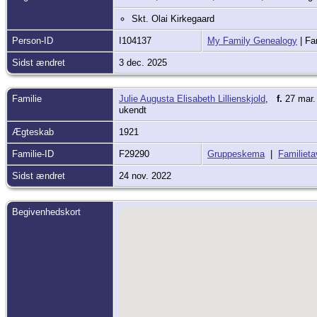
Skt. Olai Kirkegaard
Person-ID
I104137
My Family Genealogy
| Fa
Sidst ændret
3 dec. 2025
Familie
Julie Augusta Elisabeth Lillienskjold
,
f.
27 mar.
ukendt
Ægteskab
1921
Familie-ID
F29290
Gruppeskema
|
Familieta
Sidst ændret
24 nov. 2022
Begivenhedskort