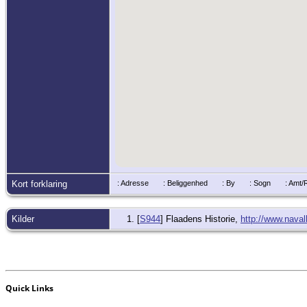
Kort forklaring
: Adresse
: Beliggenhed
: By
: Sogn
: Amt
Kilder
[
S944
] Flaadens Historie,
http://www.nava
Quick Links