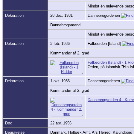
Mindst én nulevende person 
Dekoration
28 dec. 1931
Dannebrogordenen
Dannebrogsmand
Mindst én nulevende person 
Dekoration
3 feb. 1936
Falkeorden [Island]
Kommandør af 2. grad
Falkeorden (Island) - 1 Rid
Orden, på islandsk "Hin ísl
Dekoration
1 okt. 1936
Dannebrogordenen
Kommandør af 2. grad
Dannebrogsorden 4 - Kom
Død
22 apr. 1956
Begravelse
Danmark, Holbæk Amt, Ars Herred, Kalundborg