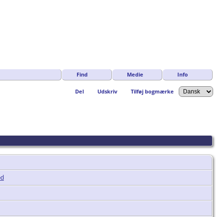
Find
Medie
Info
Del
Udskriv
Tilføj bogmærke