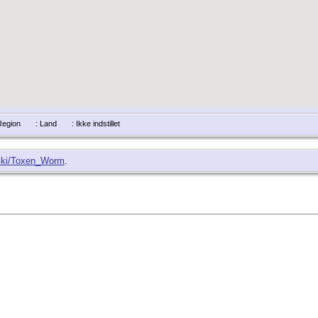
/Region
: Land
: Ikke indstillet
/wiki/Toxen_Worm
.