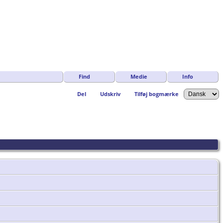
Find
Medie
Info
Del
Udskriv
Tilføj bogmærke