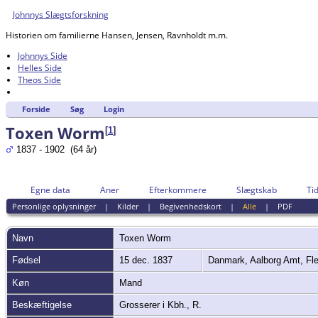
Johnnys Slægtsforskning
Historien om familierne Hansen, Jensen, Ravnholdt m.m.
Johnnys Side
Helles Side
Theos Side
Forside
Søg
Login
Toxen Worm
[
1
]
1837 - 1902 (64 år)
Egne data
Aner
Efterkommere
Slægtskab
Tid
Personlige oplysninger
|
Kilder
|
Begivenhedskort
|
Alle
|
PDF
Navn
Toxen
Worm
Fødsel
15 dec. 1837
Danmark, Aalborg Amt, Fl
Køn
Mand
Beskæftigelse
Grosserer i Kbh., R.