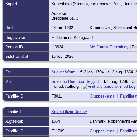
Bopæl
København (Staden), Københavns Amt, Danma
Adresse:
Bredgade 51, 3
Død
28 jan. 1902
København-, Sokkelund H
Begravelse
Holmens Kirkegaard
Person-ID
I10624
My Family Genealogy
| Fa
Sidst ændret
16 feb. 2026
Far
August Worm
,
f.
3 jan. 1794
d.
3 aug. 1864 (A
Mor
Severine Dorothea Bøggild
,
f.
9 aug. 1799, Dan
Herred, Aalborg-
Familie-ID
F3011
Gruppeskema
|
Familieta
Familie 1
Karen Olivia Dampe
Ægteskab
1864
Danmark, Københavns Amt
Familie-ID
F11739
Gruppeskema
|
Familieta