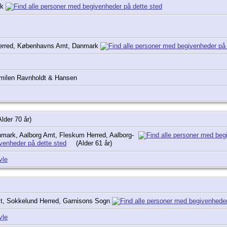
rk
erred, Københavns Amt, Danmark
milen Ravnholdt & Hansen
lder 70 år)
mark, Aalborg Amt, Fleskum Herred, Aalborg-
(Alder 61 år)
vle
, Sokkelund Herred, Garnisons Sogn
vle