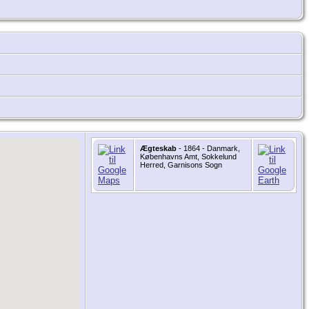
Ægteskab
- 1864 - Danmark,
Københavns Amt, Sokkelund
Herred, Garnisons Sogn