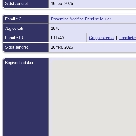
Sidst ændret
16 feb. 2026
Familie 2
Rosemine Adolfine Fritzline Müller
Ægteskab
1875
Familie-ID
F11740
Gruppeskema
|
Familieta
Sidst ændret
16 feb. 2026
Begivenhedskort