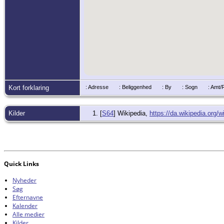
Kort forklaring
: Adresse
: Beliggenhed
: By
: Sogn
: Amt
Kilder
[
S64
] Wikipedia,
https://da.wikipedia.org
Quick Links
Nyheder
Søg
Efternavne
Kalender
Alle medier
Kilder