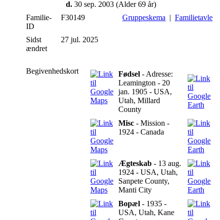
d.
30 sep. 2003 (Alder 69 år)
Familie-
F30149
Gruppeskema
|
Familietavle
ID
Sidst
27 jul. 2025
ændret
Begivenhedskort
Fødsel
- Adresse:
Leamington - 20
jan. 1905 - USA,
Utah, Millard
County
Misc
- Mission -
1924 - Canada
Ægteskab
- 13 aug.
1924 - USA, Utah,
Sanpete County,
Manti City
Bopæl
- 1935 -
USA, Utah, Kane