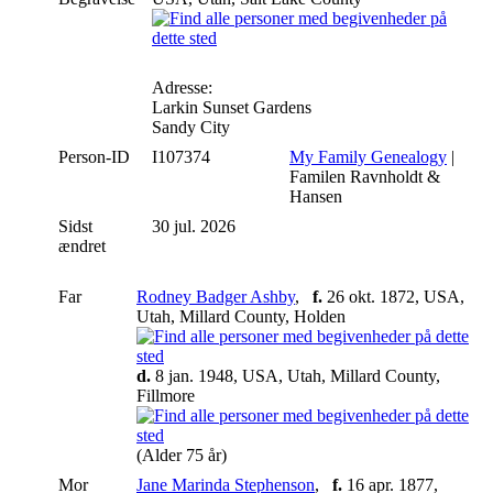
Adresse:
Larkin Sunset Gardens
Sandy City
Person-ID
I107374
My Family Genealogy
|
Familen Ravnholdt &
Hansen
Sidst
30 jul. 2026
ændret
Far
Rodney Badger Ashby
,
f.
26 okt. 1872, USA,
Utah, Millard County, Holden
d.
8 jan. 1948, USA, Utah, Millard County,
Fillmore
(Alder 75 år)
Mor
Jane Marinda Stephenson
,
f.
16 apr. 1877,