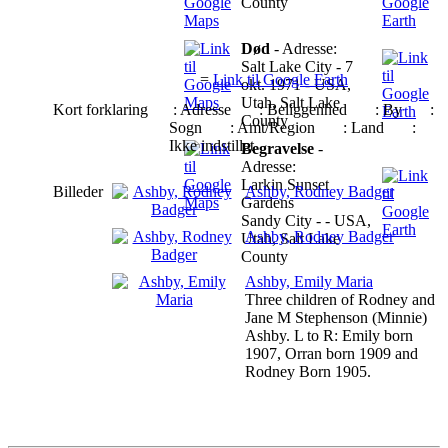
County
Død
- Adresse:
Salt Lake City - 7
=
Link til Google Earth
okt. 1971 - USA,
Utah, Salt Lake
Kort forklaring
: Adresse
: Beliggenhed
: By
:
County
Sogn
: Amt/Region
: Land
:
Ikke indstillet
Begravelse
-
Adresse:
Larkin Sunset
Billeder
Ashby, Rodney Badger
Gardens
Sandy City - - USA,
Ashby, Rodney Badger
Utah, Salt Lake
County
Ashby, Emily Maria
Three children of Rodney and
Jane M Stephenson (Minnie)
Ashby. L to R: Emily born
1907, Orran born 1909 and
Rodney Born 1905.