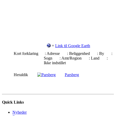
=
Link til Google Earth
Kort forklaring
: Adresse
: Beliggenhed
: By
:
Sogn
: Amt/Region
: Land
:
Ikke indstillet
Heraldik
Parsberg
Quick Links
Nyheder