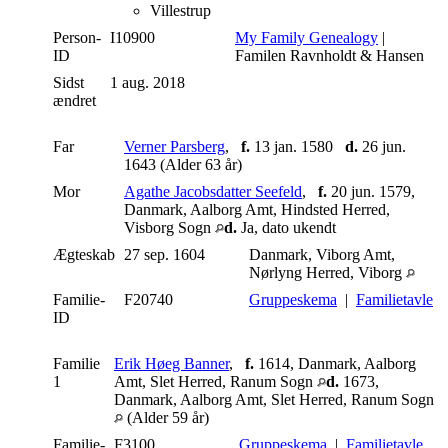
Villestrup
Person-
I10900
My Family Genealogy
|
ID
Familen Ravnholdt & Hansen
Sidst
1 aug. 2018
ændret
Far
Verner Parsberg
,
f.
13 jan. 1580
d.
26 jun.
1643 (Alder 63 år)
Mor
Agathe Jacobsdatter Seefeld
,
f.
20 jun. 1579,
Danmark, Aalborg Amt, Hindsted Herred,
Visborg Sogn
d.
Ja, dato ukendt
Ægteskab
27 sep. 1604
Danmark, Viborg Amt,
Nørlyng Herred, Viborg
Familie-
F20740
Gruppeskema
|
Familietavle
ID
Familie
Erik Høeg Banner
,
f.
1614, Danmark, Aalborg
1
Amt, Slet Herred, Ranum Sogn
d.
1673,
Danmark, Aalborg Amt, Slet Herred, Ranum Sogn
(Alder 59 år)
Familie-
F3100
Gruppeskema
|
Familietavle