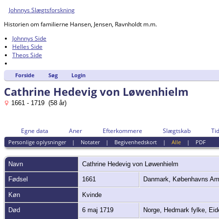
Johnnys Slægtsforskning
Historien om familierne Hansen, Jensen, Ravnholdt m.m.
Johnnys Side
Helles Side
Theos Side
Forside
Søg
Login
Cathrine Hedevig von Løwenhielm
1661 - 1719 (58 år)
Egne data
Aner
Efterkommere
Slægtskab
Tid
Personlige oplysninger
|
Notater
|
Begivenhedskort
|
Alle
|
PDF
Navn
Cathrine Hedevig
von Løwenhielm
Fødsel
1661
Danmark, Københavns Amt
Køn
Kvinde
Død
6 maj 1719
Norge, Hedmark fylke, Ei