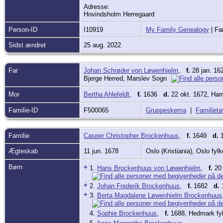
Adresse:
Hovindsholm Herregaard
Person-ID
I10919
My Family Genealogy
| Fa
Sidst ændret
25 aug. 2022
Far
Johan Schrøder von Løwenhielm
,
f.
28 jan. 16
Bjerge Herred, Marslev Sogn
Mor
Bertha Ahlefeldt
,
f.
1636
d.
22 okt. 1672, Ha
Familie-ID
F500065
Gruppeskema
|
Familieta
Familie
Casper Christopher Brockenhuus
,
f.
1649
d.
1
Ægteskab
11 jun. 1678
Oslo (Kristiania), Oslo fy
Børn
+
1.
Hans Brockenhuus von Løwenhielm
,
f.
20 
+
2.
Johan Frederik Brockenhuus
,
f.
1682
d.
1
+
3.
Berta Magdalene Løwenhielm Brockenhuus
4.
Sophie Brockenhuus
,
f.
1688, Hedmark fy