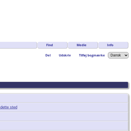
Find
Medie
Info
Del
Udskriv
Tilføj bogmærke