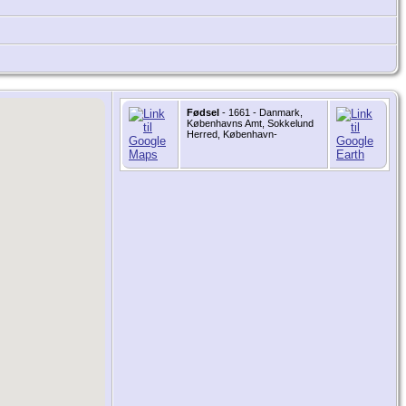
Fødsel
- 1661 - Danmark,
Københavns Amt, Sokkelund
Herred, København-