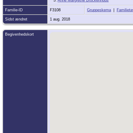
5.
Anne Margrethe Brockenhuus
Familie-ID
F3108
Gruppeskema
|
Familieta
Sidst ændret
1 aug. 2018
Begivenhedskort