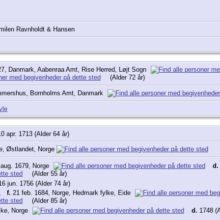
milen Ravnholdt & Hansen
27, Danmark, Aabenraa Amt, Rise Herred, Løjt Sogn
(Alder 72 år)
mmershus, Bornholms Amt, Danmark
vle
0 apr. 1713 (Alder 64 år)
lke, Østlandet, Norge
aug. 1679, Norge
d.
(Alder 55 år)
6 jun. 1756 (Alder 74 år)
,
f.
21 feb. 1684, Norge, Hedmark fylke, Eide
(Alder 85 år)
lke, Norge
d.
1748 (A