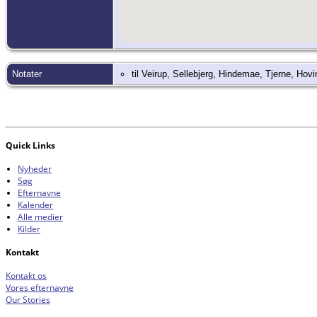
Notater
til Veirup, Sellebjerg, Hindemae, Tjerne, Ho
Quick Links
Nyheder
Søg
Efternavne
Kalender
Alle medier
Kilder
Kontakt
Kontakt os
Vores efternavne
Our Stories