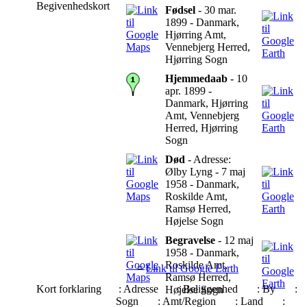
Begivenhedskort
Fødsel
- 30 mar.
1899 - Danmark,
Hjørring Amt,
Vennebjerg Herred,
Hjørring Sogn
Hjemmedaab
- 10
apr. 1899 -
Danmark, Hjørring
Amt, Vennebjerg
Herred, Hjørring
Sogn
Død
- Adresse:
Ølby Lyng - 7 maj
1958 - Danmark,
Roskilde Amt,
Ramsø Herred,
Højelse Sogn
Begravelse
- 12 maj
1958 - Danmark,
Roskilde Amt,
=
Link til Google Earth
Ramsø Herred,
Kort forklaring
: Adresse
: Beliggenhed
: By
:
Højelse Sogn
Sogn
: Amt/Region
: Land
: