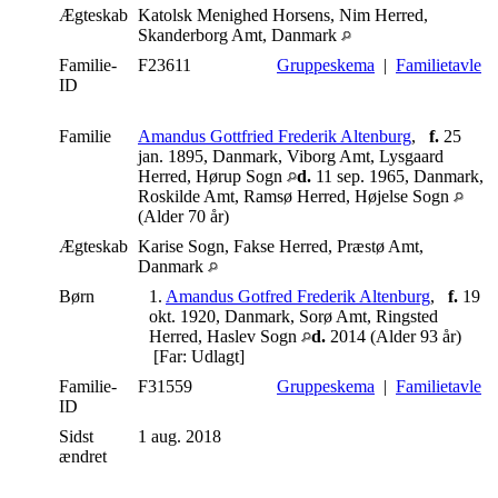
Ægteskab
Katolsk Menighed Horsens, Nim Herred,
Skanderborg Amt, Danmark
Familie-
F23611
Gruppeskema
|
Familietavle
ID
Familie
Amandus Gottfried Frederik Altenburg
,
f.
25
jan. 1895, Danmark, Viborg Amt, Lysgaard
Herred, Hørup Sogn
d.
11 sep. 1965, Danmark,
Roskilde Amt, Ramsø Herred, Højelse Sogn
(Alder 70 år)
Ægteskab
Karise Sogn, Fakse Herred, Præstø Amt,
Danmark
Børn
1.
Amandus Gotfred Frederik Altenburg
,
f.
19
okt. 1920, Danmark, Sorø Amt, Ringsted
Herred, Haslev Sogn
d.
2014 (Alder 93 år)
[Far: Udlagt]
Familie-
F31559
Gruppeskema
|
Familietavle
ID
Sidst
1 aug. 2018
ændret