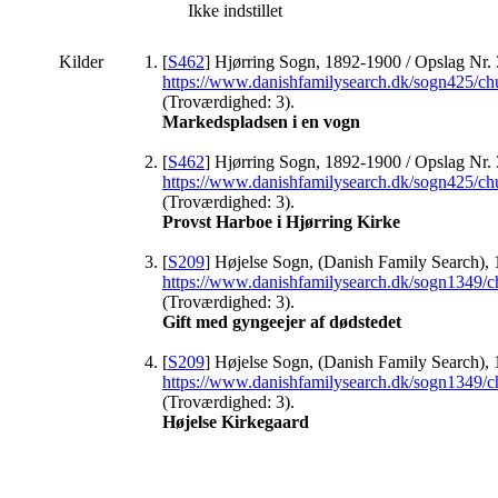
Ikke indstillet
Kilder
[
S462
] Hjørring Sogn, 1892-1900 / Opslag Nr. 
https://www.danishfamilysearch.dk/sogn425/c
(Troværdighed: 3).
Markedspladsen i en vogn
[
S462
] Hjørring Sogn, 1892-1900 / Opslag Nr. 
https://www.danishfamilysearch.dk/sogn425/c
(Troværdighed: 3).
Provst Harboe i Hjørring Kirke
[
S209
] Højelse Sogn, (Danish Family Search), 
https://www.danishfamilysearch.dk/sogn1349/
(Troværdighed: 3).
Gift med gyngeejer af dødstedet
[
S209
] Højelse Sogn, (Danish Family Search), 
https://www.danishfamilysearch.dk/sogn1349/
(Troværdighed: 3).
Højelse Kirkegaard