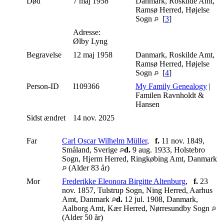
Død
7 maj 1958
Danmark, Roskilde Amt,
Ramsø Herred, Højelse
Sogn
[
3
]
Adresse:
Ølby Lyng
Begravelse
12 maj 1958
Danmark, Roskilde Amt,
Ramsø Herred, Højelse
Sogn
[
4
]
Person-ID
I109366
My Family Genealogy
|
Familen Ravnholdt &
Hansen
Sidst ændret
14 nov. 2025
Far
Carl Oscar Wilhelm Müller
,
f.
11 nov. 1849,
Småland, Sverige
d.
9 aug. 1933, Holstebro
Sogn, Hjerm Herred, Ringkøbing Amt, Danmark
(Alder 83 år)
Mor
Frederikke Eleonora Birgitte Altenburg
,
f.
23
nov. 1857, Tulstrup Sogn, Ning Herred, Aarhus
Amt, Danmark
d.
12 jul. 1908, Danmark,
Aalborg Amt, Kær Herred, Nørresundby Sogn
(Alder 50 år)