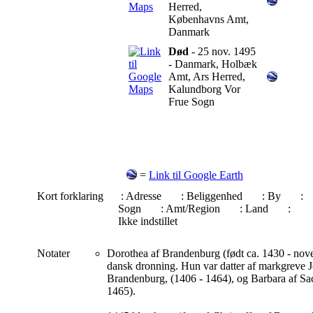
Herred,
Københavns Amt,
Danmark
Død
- 25 nov. 1495
- Danmark, Holbæk
Amt, Ars Herred,
Kalundborg Vor
Frue Sogn
=
Link til Google Earth
Kort forklaring
: Adresse
: Beliggenhed
: By
:
Sogn
: Amt/Region
: Land
:
Ikke indstillet
Notater
Dorothea af Brandenburg (født ca. 1430 - nov
dansk dronning. Hun var datter af markgreve 
Brandenburg, (1406 - 1464), og Barbara af Sac
1465).