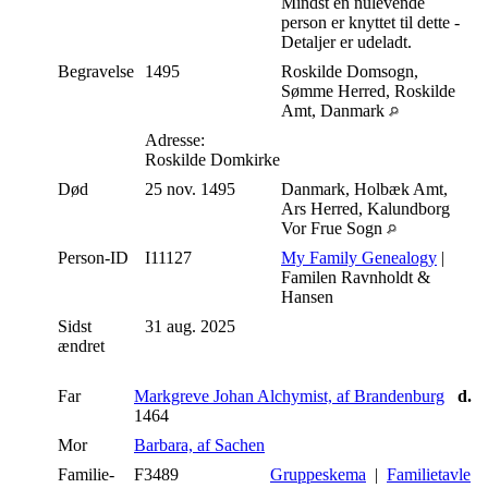
Mindst én nulevende
person er knyttet til dette -
Detaljer er udeladt.
Begravelse
1495
Roskilde Domsogn,
Sømme Herred, Roskilde
Amt, Danmark
Adresse:
Roskilde Domkirke
Død
25 nov. 1495
Danmark, Holbæk Amt,
Ars Herred, Kalundborg
Vor Frue Sogn
Person-ID
I11127
My Family Genealogy
|
Familen Ravnholdt &
Hansen
Sidst
31 aug. 2025
ændret
Far
Markgreve Johan Alchymist, af Brandenburg
d.
1464
Mor
Barbara, af Sachen
Familie-
F3489
Gruppeskema
|
Familietavle