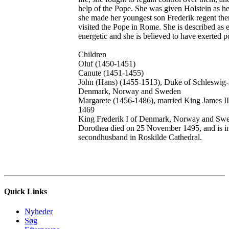
help of the Pope. She was given Holstein as her
she made her youngest son Frederik regent the
visited the Pope in Rome. She is described as
energetic and she is believed to have exerted po
Children
Oluf (1450-1451)
Canute (1451-1455)
John (Hans) (1455-1513), Duke of Schleswig-
Denmark, Norway and Sweden
Margarete (1456-1486), married King James III
1469
King Frederik I of Denmark, Norway and Sw
Dorothea died on 25 November 1495, and is int
secondhusband in Roskilde Cathedral.
Quick Links
Nyheder
Søg