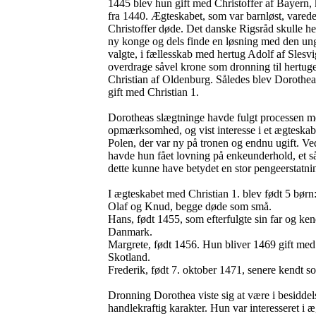
1445 blev hun gift med Christoffer af Bayern
fra 1440. Ægteskabet, som var barnløst, varede
Christoffer døde. Det danske Rigsråd skulle her
ny konge og dels finde en løsning med den un
valgte, i fællesskab med hertug Adolf af Slesvi
overdrage såvel krone som dronning til hertug
Christian af Oldenburg. Således blev Dorothe
gift med Christian 1.
Dorotheas slægtninge havde fulgt processen m
opmærksomhed, og vist interesse i et ægteskab
Polen, der var ny på tronen og endnu ugift. Ved
havde hun fået lovning på enkeunderhold, et så
dette kunne have betydet en stor pengeerstatni
I ægteskabet med Christian 1. blev født 5 børn
Olaf og Knud, begge døde som små.
Hans, født 1455, som efterfulgte sin far og ke
Danmark.
Margrete, født 1456. Hun bliver 1469 gift med
Skotland.
Frederik, født 7. oktober 1471, senere kendt s
Dronning Dorothea viste sig at være i besiddel
handlekraftig karakter. Hun var interesseret i 