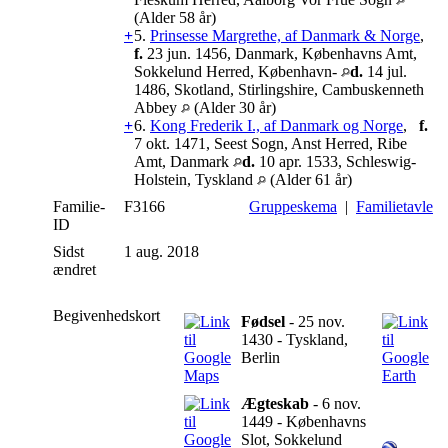
(Alder 58 år)
+
5.
Prinsesse Margrethe, af Danmark & Norge
,
f.
23 jun. 1456, Danmark, Københavns Amt,
Sokkelund Herred, København-
d.
14 jul.
1486, Skotland, Stirlingshire, Cambuskenneth
Abbey
(Alder 30 år)
+
6.
Kong Frederik I., af Danmark og Norge
,
f.
7 okt. 1471, Seest Sogn, Anst Herred, Ribe
Amt, Danmark
d.
10 apr. 1533, Schleswig-
Holstein, Tyskland
(Alder 61 år)
Familie-
F3166
Gruppeskema
|
Familietavle
ID
Sidst
1 aug. 2018
ændret
Begivenhedskort
Fødsel
- 25 nov.
1430 - Tyskland,
Berlin
Ægteskab
- 6 nov.
1449 - Københavns
Slot, Sokkelund