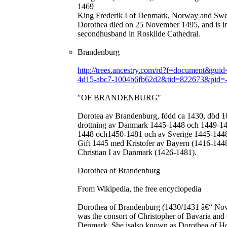
1469
King Frederik I of Denmark, Norway and Sw
Dorothea died on 25 November 1495, and is int
secondhusband in Roskilde Cathedral.
Brandenburg
http://trees.ancestry.com/rd?f=document&gui
4d15-abc7-1004b6fb62d2&tid=822673&pid=
"OF BRANDENBURG"
Dorotea av Brandenburg, född ca 1430, död 
drottning av Danmark 1445-1448 och 1449-14
1448 och1450-1481 och av Sverige 1445-144
Gift 1445 med Kristofer av Bayern (1416-14
Christian I av Danmark (1426-1481).
Dorothea of Brandenburg
From Wikipedia, the free encyclopedia
Dorothea of Brandenburg (1430/1431 â€“ No
was the consort of Christopher of Bavaria and 
Denmark. She isalso known as Dorothea of Ho