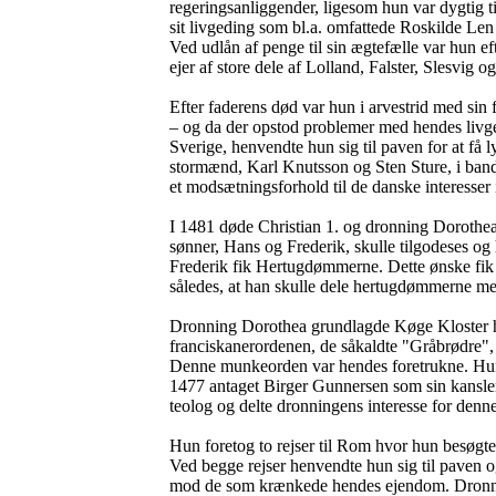
regeringsanliggender, ligesom hun var dygtig ti
sit livgeding som bl.a. omfattede Roskilde Le
Ved udlån af penge til sin ægtefælle var hun e
ejer af store dele af Lolland, Falster, Slesvig o
Efter faderens død var hun i arvestrid med sin 
– og da der opstod problemer med hendes livg
Sverige, henvendte hun sig til paven for at få 
stormænd, Karl Knutsson og Sten Sture, i ban
et modsætningsforhold til de danske interesser
I 1481 døde Christian 1. og dronning Dorothe
sønner, Hans og Frederik, skulle tilgodeses og 
Frederik fik Hertugdømmerne. Dette ønske fik
således, at han skulle dele hertugdømmerne me
Dronning Dorothea grundlagde Køge Kloster 
franciskanerordenen, de såkaldte "Gråbrødre", 
Denne munkeorden var hendes foretrukne. Hun
1477 antaget Birger Gunnersen som sin kansle
teolog og delte dronningens interesse for den
Hun foretog to rejser til Rom hvor hun besøgte 
Ved begge rejser henvendte hun sig til paven og
mod de som krænkede hendes ejendom. Dronn