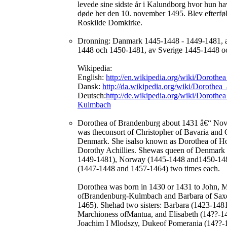
levede sine sidste år i Kalundborg hvor hun h
døde her den 10. november 1495. Blev efterfø
Roskilde Domkirke.
Dronning: Danmark 1445-1448 - 1449-1481, 
1448 och 1450-1481, av Sverige 1445-1448 o
Wikipedia:
English:
http://en.wikipedia.org/wiki/Doroth
Dansk:
http://da.wikipedia.org/wiki/Dorothe
Deutsch:
http://de.wikipedia.org/wiki/Doroth
Kulmbach
Dorothea of Brandenburg about 1431 â€“ Nov
was theconsort of Christopher of Bavaria and C
Denmark. She isalso known as Dorothea of Ho
Dorothy Achillies. Shewas queen of Denmark
1449-1481), Norway (1445-1448 and1450-14
(1447-1448 and 1457-1464) two times each.
Dorothea was born in 1430 or 1431 to John, 
ofBrandenburg-Kulmbach and Barbara of Saxe
1465). Shehad two sisters: Barbara (1423-14
Marchioness ofMantua, and Elisabeth (14??-1
Joachim I Mlodszy, Dukeof Pomerania (14??-