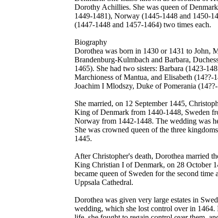
Dorothy Achillies. She was queen of Denmar
1449-1481), Norway (1445-1448 and 1450-1
(1447-1448 and 1457-1464) two times each.
Biography
Dorothea was born in 1430 or 1431 to John, M
Brandenburg-Kulmbach and Barbara, Duchess 
1465). She had two sisters: Barbara (1423-14
Marchioness of Mantua, and Elisabeth (14??-
Joachim I Mlodszy, Duke of Pomerania (14??-
She married, on 12 September 1445, Christophe
King of Denmark from 1440-1448, Sweden f
Norway from 1442-1448. The wedding was he
She was crowned queen of the three kingdom
1445.
After Christopher's death, Dorothea married th
King Christian I of Denmark, on 28 October 1
became queen of Sweden for the second time 
Uppsala Cathedral.
Dorothea was given very large estates in Swede
wedding, which she lost control over in 1464. F
life, she fought to regain control over them, an