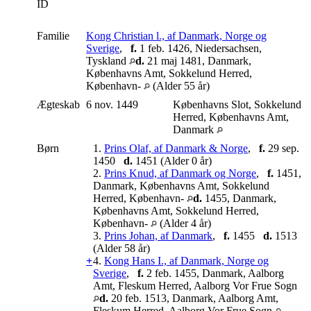
ID
Familie
Kong Christian l., af Danmark, Norge og
Sverige
,
f.
1 feb. 1426, Niedersachsen,
Tyskland
d.
21 maj 1481, Danmark,
Københavns Amt, Sokkelund Herred,
København-
(Alder 55 år)
Ægteskab
6 nov. 1449
Københavns Slot, Sokkelund
Herred, Københavns Amt,
Danmark
Børn
1.
Prins Olaf, af Danmark & Norge
,
f.
29 sep.
1450
d.
1451 (Alder 0 år)
2.
Prins Knud, af Danmark og Norge
,
f.
1451,
Danmark, Københavns Amt, Sokkelund
Herred, København-
d.
1455, Danmark,
Københavns Amt, Sokkelund Herred,
København-
(Alder 4 år)
3.
Prins Johan, af Danmark
,
f.
1455
d.
1513
(Alder 58 år)
+
4.
Kong Hans I., af Danmark, Norge og
Sverige
,
f.
2 feb. 1455, Danmark, Aalborg
Amt, Fleskum Herred, Aalborg Vor Frue Sogn
d.
20 feb. 1513, Danmark, Aalborg Amt,
Fleskum Herred, Aalborg Vor Frue Sogn