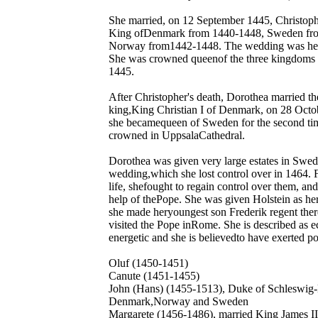
She married, on 12 September 1445, Christophe
King ofDenmark from 1440-1448, Sweden fr
Norway from1442-1448. The wedding was he
She was crowned queenof the three kingdoms
1445.
After Christopher's death, Dorothea married th
king,King Christian I of Denmark, on 28 Octo
she becamequeen of Sweden for the second ti
crowned in UppsalaCathedral.
Dorothea was given very large estates in Swede
wedding,which she lost control over in 1464. Fo
life, shefought to regain control over them, and
help of thePope. She was given Holstein as her
she made heryoungest son Frederik regent ther
visited the Pope inRome. She is described as 
energetic and she is believedto have exerted pol
Oluf (1450-1451)
Canute (1451-1455)
John (Hans) (1455-1513), Duke of Schleswig-
Denmark,Norway and Sweden
Margarete (1456-1486), married King James III