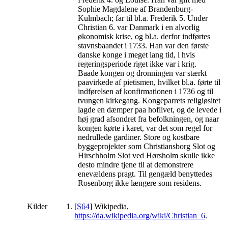
Sophie Magdalene af Brandenburg-
Kulmbach; far til bl.a. Frederik 5. Under
Christian 6. var Danmark i en alvorlig
økonomisk krise, og bl.a. derfor indførtes
stavnsbaandet i 1733. Han var den første
danske konge i meget lang tid, i hvis
regeringsperiode riget ikke var i krig.
Baade kongen og dronningen var stærkt
paavirkede af pietismen, hvilket bl.a. førte til
indførelsen af konfirmationen i 1736 og til
tvungen kirkegang. Kongeparrets religiøsitet
lagde en dæmper paa hoflivet, og de levede i
høj grad afsondret fra befolkningen, og naar
kongen kørte i karet, var det som regel for
nedrullede gardiner. Store og kostbare
byggeprojekter som Christiansborg Slot og
Hirschholm Slot ved Hørsholm skulle ikke
desto mindre tjene til at demonstrere
enevældens pragt. Til gengæld benyttedes
Rosenborg ikke længere som residens.
Kilder
[
S64
] Wikipedia,
https://da.wikipedia.org/wiki/Christian_6
.