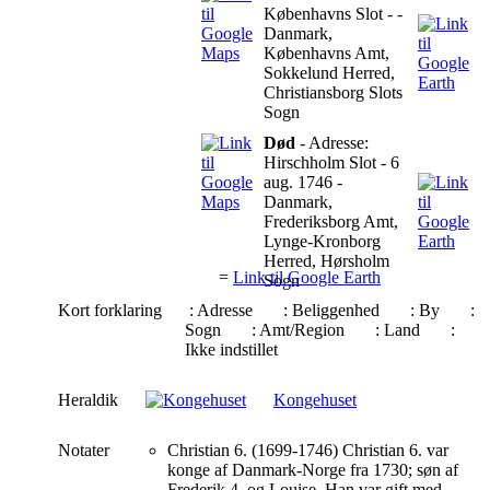
Københavns Slot - -
Danmark,
Københavns Amt,
Sokkelund Herred,
Christiansborg Slots
Sogn
Død
- Adresse:
Hirschholm Slot - 6
aug. 1746 -
Danmark,
Frederiksborg Amt,
Lynge-Kronborg
Herred, Hørsholm
=
Link til Google Earth
Sogn
Kort forklaring
: Adresse
: Beliggenhed
: By
:
Sogn
: Amt/Region
: Land
:
Ikke indstillet
Heraldik
Kongehuset
Notater
Christian 6. (1699-1746) Christian 6. var
konge af Danmark-Norge fra 1730; søn af
Frederik 4. og Louise. Han var gift med