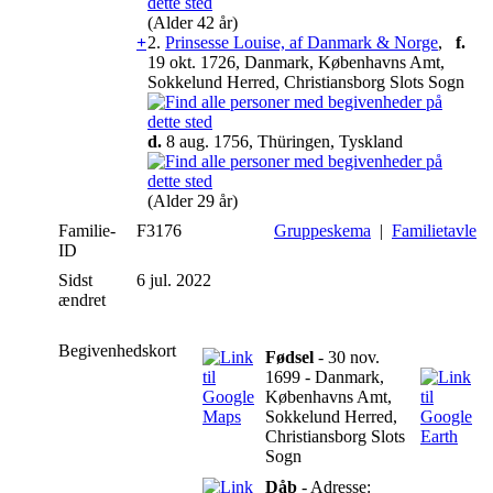
(Alder 42 år)
+
2.
Prinsesse Louise, af Danmark & Norge
,
f.
19 okt. 1726, Danmark, Københavns Amt,
Sokkelund Herred, Christiansborg Slots Sogn
d.
8 aug. 1756, Thüringen, Tyskland
(Alder 29 år)
Familie-
F3176
Gruppeskema
|
Familietavle
ID
Sidst
6 jul. 2022
ændret
Begivenhedskort
Fødsel
- 30 nov.
1699 - Danmark,
Københavns Amt,
Sokkelund Herred,
Christiansborg Slots
Sogn
Dåb
- Adresse: