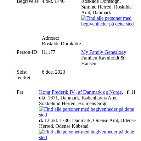
Begravelse
4 okt. 1746
Roskilde Domsogn,
Sømme Herred, Roskilde
Amt, Danmark
Adresse:
Roskilde Domkirke
Person-ID
I11177
My Family Genealogy
|
Familen Ravnholdt &
Hansen
Sidst
6 dec. 2023
ændret
Far
Kong Frederik IV., af Danmark og Norge
,
f.
11
okt. 1671, Danmark, Københavns Amt,
Sokkelund Herred, Holmens Sogn
d.
12 okt. 1730, Danmark, Odense Amt, Odense
Herred, Odense Købstad