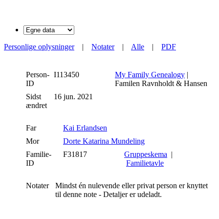
Personlige oplysninger
|
Notater
|
Alle
|
PDF
Person-
I113450
My Family Genealogy
|
ID
Familen Ravnholdt & Hansen
Sidst
16 jun. 2021
ændret
Far
Kai Erlandsen
Mor
Dorte Katarina Mundeling
Familie-
F31817
Gruppeskema
|
ID
Familietavle
Notater
Mindst én nulevende eller privat person er knyttet
til denne note - Detaljer er udeladt.