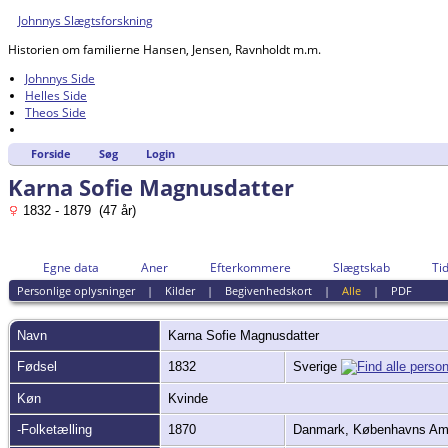
Johnnys Slægtsforskning
Historien om familierne Hansen, Jensen, Ravnholdt m.m.
Johnnys Side
Helles Side
Theos Side
Forside
Søg
Login
Karna Sofie Magnusdatter
1832 - 1879 (47 år)
Egne data
Aner
Efterkommere
Slægtskab
Tid
Personlige oplysninger
|
Kilder
|
Begivenhedskort
|
Alle
|
PDF
Navn
Karna Sofie
Magnusdatter
Fødsel
1832
Sverige
Køn
Kvinde
-Folketælling
1870
Danmark, Københavns Am