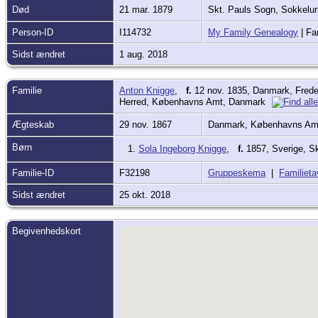
Død
21 mar. 1879
Skt. Pauls Sogn, Sokkel
Person-ID
I114732
My Family Genealogy
| Fa
Sidst ændret
1 aug. 2018
Familie
Anton Knigge
,
f.
12 nov. 1835, Danmark, Frede
Herred, Københavns Amt, Danmark
Ægteskab
29 nov. 1867
Danmark, Københavns Amt
Børn
1.
Sola Ingeborg Knigge
,
f.
1857, Sverige, S
Familie-ID
F32198
Gruppeskema
|
Familieta
Sidst ændret
25 okt. 2018
Begivenhedskort