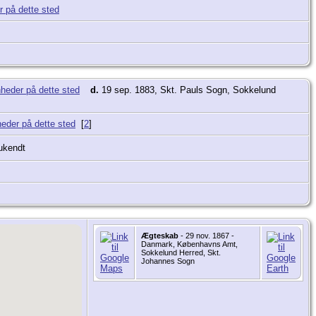
d.
19 sep. 1883, Skt. Pauls Sogn, Sokkelund
[
2
]
ukendt
Ægteskab
- 29 nov. 1867 -
Danmark, Københavns Amt,
Sokkelund Herred, Skt.
Johannes Sogn