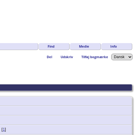
Find
Medie
Info
Del
Udskriv
Tilføj bogmærke
[
1
]