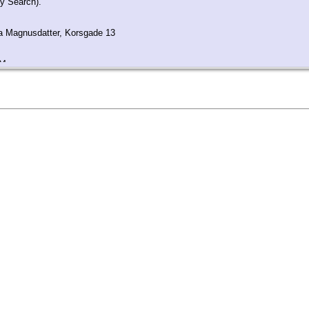
y Search).
a Magnusdatter, Korsgade 13
24