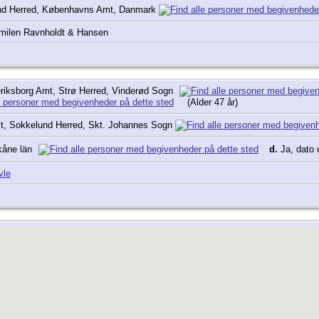
und Herred, Københavns Amt, Danmark
milen Ravnholdt & Hansen
riksborg Amt, Strø Herred, Vinderød Sogn
(Alder 47 år)
, Sokkelund Herred, Skt. Johannes Sogn
kåne län
d.
Ja, dato 
vle