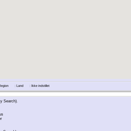
/Region
: Land
: Ikke indstillet
y Search).
us
r