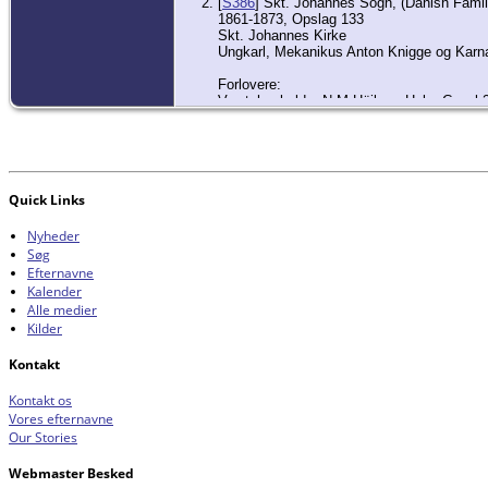
[
S386
] Skt. Johannes Sogn, (Danish Famil
1861-1873, Opslag 133
Skt. Johannes Kirke
Ungkarl, Mekanikus Anton Knigge og Karn
Forlovere:
Værtshusholder N M Höibye, Holm Canal 
Snedkermester Friis, Vesterbrogade 67
Quick Links
Nyheder
Søg
Efternavne
Kalender
Alle medier
Kilder
Kontakt
Kontakt os
Vores efternavne
Our Stories
Webmaster Besked