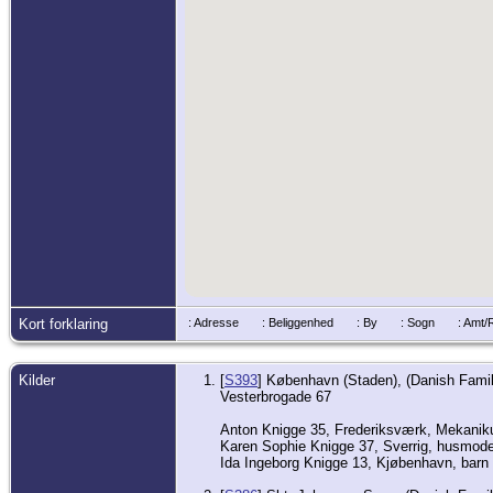
Kort forklaring
: Adresse
: Beliggenhed
: By
: Sogn
: Amt
Kilder
[
S393
] København (Staden), (Danish Famil
Vesterbrogade 67
Anton Knigge 35, Frederiksværk, Mekanik
Karen Sophie Knigge 37, Sverrig, husmode
Ida Ingeborg Knigge 13, Kjøbenhavn, barn