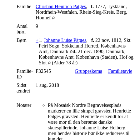
Familie
Christian Heinrich Pätges
,
f.
1777, Tyskland,
Nordrhein-Westfalen, Rhein-Sieg-Kreis, Berg,
Honnef
Antal
9
børn
Børn
+
1.
Johanne Luise Pätges
,
f.
22 nov. 1812, Skt.
Petri Sogn, Sokkelund Herred, Københavns
Amt, Danmark
d.
21 dec. 1890, Danmark,
Københavns Amt, København (Staden), Hof og
Slot
(Alder 78 år)
Familie-
F32545
Gruppeskema
|
Familietavle
ID
Sidst
1 aug. 2018
ændret
Notater
På Mosaisk Nordre Begravelsesplads
markerer en lille simpel gravsten Henriette
Pätges gravsted. Henriette er kendt for at
være mor til den berømte danske
skuespillerinde, Johanne Luise Heiberg,
men hendes historie bør ikke reduceres til
kun det.