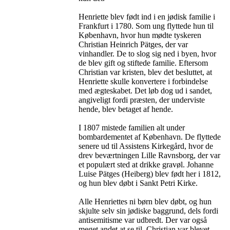
Henriette blev født ind i en jødisk familie i
Frankfurt i 1780. Som ung flyttede hun til
København, hvor hun mødte tyskeren
Christian Heinrich Pätges, der var
vinhandler. De to slog sig ned i byen, hvor
de blev gift og stiftede familie. Eftersom
Christian var kristen, blev det besluttet, at
Henriette skulle konvertere i forbindelse
med ægteskabet. Det løb dog ud i sandet,
angiveligt fordi præsten, der underviste
hende, blev betaget af hende.
I 1807 mistede familien alt under
bombardementet af København. De flyttede
senere ud til Assistens Kirkegård, hvor de
drev beværtningen Lille Ravnsborg, der var
et populært sted at drikke gravøl. Johanne
Luise Pätges (Heiberg) blev født her i 1812,
og hun blev døbt i Sankt Petri Kirke.
Alle Henriettes ni børn blev døbt, og hun
skjulte selv sin jødiske baggrund, dels fordi
antisemitisme var udbredt. Der var også
meget andet at se til. Christian var blevet