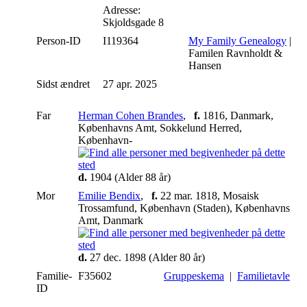
Adresse:
Skjoldsgade 8
Person-ID
I119364
My Family Genealogy
|
Familen Ravnholdt &
Hansen
Sidst ændret
27 apr. 2025
Far
Herman Cohen Brandes
,
f.
1816, Danmark,
Københavns Amt, Sokkelund Herred,
København-
d.
1904 (Alder 88 år)
Mor
Emilie Bendix
,
f.
22 mar. 1818, Mosaisk
Trossamfund, København (Staden), Københavns
Amt, Danmark
d.
27 dec. 1898 (Alder 80 år)
Familie-
F35602
Gruppeskema
|
Familietavle
ID