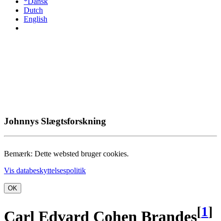
*Dansk
Dutch
English
Johnnys Slægtsforskning
Bemærk: Dette websted bruger cookies.
Vis databeskyttelsespolitik
OK
[
1
]
Carl Edvard Cohen Brandes