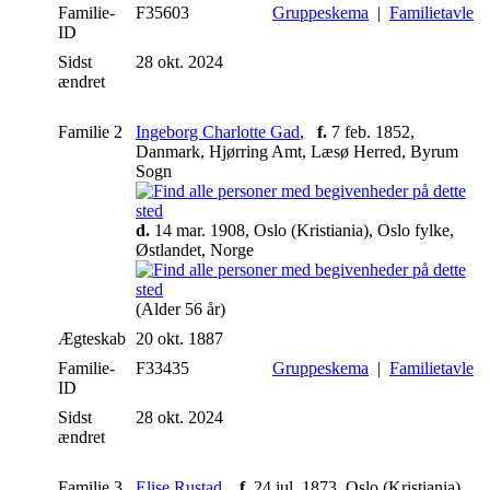
Familie-
F35603
Gruppeskema
|
Familietavle
ID
Sidst
28 okt. 2024
ændret
Familie 2
Ingeborg Charlotte Gad
,
f.
7 feb. 1852,
Danmark, Hjørring Amt, Læsø Herred, Byrum
Sogn
d.
14 mar. 1908, Oslo (Kristiania), Oslo fylke,
Østlandet, Norge
(Alder 56 år)
Ægteskab
20 okt. 1887
Familie-
F33435
Gruppeskema
|
Familietavle
ID
Sidst
28 okt. 2024
ændret
Familie 3
Elise Rustad
,
f.
24 jul. 1873, Oslo (Kristiania),