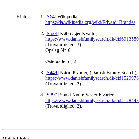
Kilder
[
S64
] Wikipedia,
https://da.wikipedia.org/wiki/Edvard_Brandes
.
[
S534
] Købmager Kvarter,
https://www.danishfamilysearch.dk/cid6913550
(Troværdighed: 3).
Opslag Nr. 6
Østergade 51, 2
[
S449
] Nørre Kvarter, (Danish Family Search),
https://www.danishfamilysearch.dk/cid152997
(Troværdighed: 2).
[
S397
] Sankt Annæ Vester Kvarter,
https://www.danishfamilysearch.dk/cid212844
(Troværdighed: 2).
Quick Links