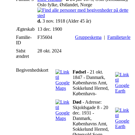
Oslo fylke, Østlandet, Norge
d.
3 nov. 1918 (Alder 45 år)
Ægteskab
13 dec. 1900
Familie-
F35604
Gruppeskema
|
Familietavle
ID
Sidst
28 okt. 2024
ændret
Begivenhedskort
Fødsel
- 21 okt.
1847 - Danmark,
Københavns Amt,
Sokkelund Herred,
København-
Død
- Adresse:
Skjoldsgade 8 - 20
dec. 1931 -
Danmark,
Københavns Amt,
Sokkelund Herred,
Østervold Sogn