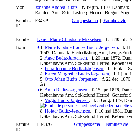
Mor
Johanne Andrea Budtz
,
f.
19 jun. 1810, Danmark, 
Randers Amt, Øster Lisbjerg Herred, Bregnet Sogn
Familie-
F34379
Gruppeskema
|
Familietavle
ID
Familie
Karen Marie Christiane Mikkelsen
,
f.
1840
d.
19
Børn
+
1.
Marie Kirstine Louise Budtz-Jørgensen
,
f.
11 
1947, Danmark, Frederiksborg Amt, Lynge-Frede
2.
Aage Budtz-Jørgensen
,
f.
20 mar. 1872, Danm
Københavns Amt, Sokkelund Herred, Københav
3.
Petra Johanne Budtz-Jørgensen
,
f.
16 okt. 18
4.
Karen Margrethe Budtz-Jørgensen
,
f.
1 jun. 
5.
Otto Johan Budtz-Jørgensen
,
f.
22 dec. 1876
år)
+
6.
Anna Budtz-Jørgensen
,
f.
15 apr. 1878, Danm
Københavns Amt, Sokkelund Herred, Gentofte 
7.
Viggo Budtz-Jørgensen
,
f.
30 aug. 1879, Da
8.
Holger Budtz-Jørgensen
,
f.
10 maj 1881, Da
Københavns Amt, Sokkelund Herred, Københav
Familie-
F34376
Gruppeskema
|
Familietavle
ID