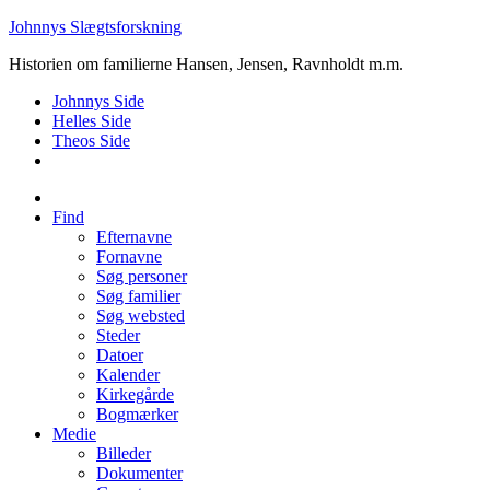
Johnnys Slægtsforskning
Historien om familierne Hansen, Jensen, Ravnholdt m.m.
Johnnys Side
Helles Side
Theos Side
Find
Efternavne
Fornavne
Søg personer
Søg familier
Søg websted
Steder
Datoer
Kalender
Kirkegårde
Bogmærker
Medie
Billeder
Dokumenter