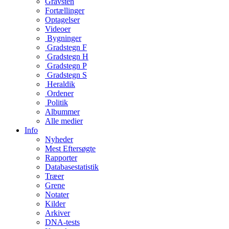
Gravsten
Fortællinger
Optagelser
Videoer
Bygninger
Gradstegn F
Gradstegn H
Gradstegn P
Gradstegn S
Heraldik
Ordener
Politik
Albummer
Alle medier
Info
Nyheder
Mest Eftersøgte
Rapporter
Databasestatistik
Træer
Grene
Notater
Kilder
Arkiver
DNA-tests