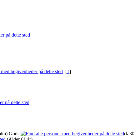
[
1
]
Holm) Gods
d.
30
(Alder 61 år)