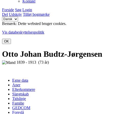
Kontakt
Forside
Søg
Login
Del
Udskriv
Tilføj bogmærke
Bemærk: Dette websted bruger cookies.
Vis databeskyttelsespolitik
OK
Otto Johan Budtz-Jørgensen
1839 - 1913 (73 år)
Egne data
Aner
Efterkommere
Slægtskab
Tidslinje
Familie
GEDCOM
Foreslå