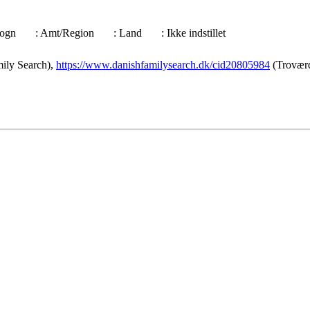
 Sogn
: Amt/Region
: Land
: Ikke indstillet
ily Search),
https://www.danishfamilysearch.dk/cid20805984
(Troværd