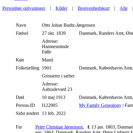
Personlige oplysninger
|
Kilder
|
Begivenhedskort
|
Alle
Navn
Otto Johan
Budtz-Jørgensen
Fødsel
27 okt. 1839
Danmark, Randers Amt, Øste
Adresse:
Hamnesminde
Følle
Køn
Mand
Folketælling
1901
Danmark, Københavns Amt,
Grosserer i sæber
Adresse:
Aaboulevard 23
Død
10 maj 1913
Danmark, Københavns Amt,
Person-ID
I122905
My Family Genealogy
| Fam
Sidst ændret
13 feb. 2022
Far
Peter Christian Jørgensen
,
f.
13 jan. 1803, Danmar
sep. 1864, Danmark, Randers Amt, Øster Lisbjerg 