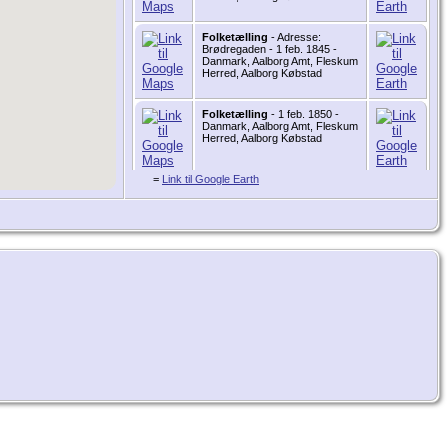
Folketælling
- Adresse:
Brødregaden - 1 feb. 1845 -
Danmark, Aalborg Amt, Fleskum
Herred, Aalborg Købstad
Folketælling
- 1 feb. 1850 -
Danmark, Aalborg Amt, Fleskum
Herred, Aalborg Købstad
=
Link til Google Earth
Folketælling
- Adresse:
Brødregaden - 1 feb. 1855 -
Danmark, Aalborg Amt, Fleskum
Herred, Aalborg Købstad