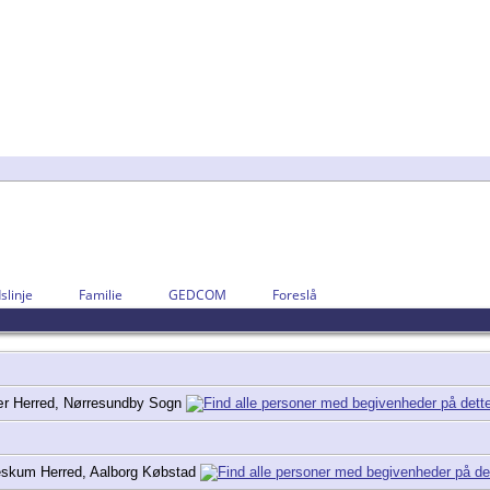
slinje
Familie
GEDCOM
Foreslå
ær Herred, Nørresundby Sogn
eskum Herred, Aalborg Købstad