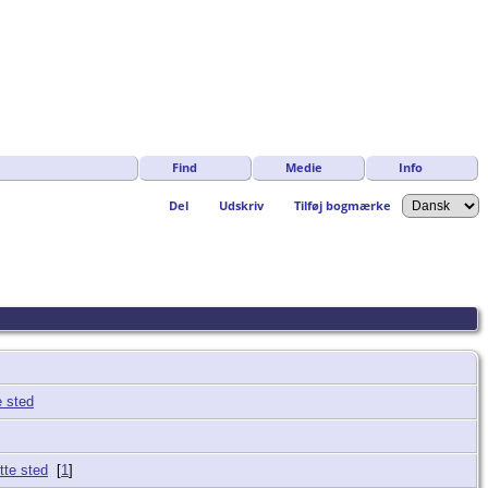
Find
Medie
Info
Del
Udskriv
Tilføj bogmærke
[
1
]