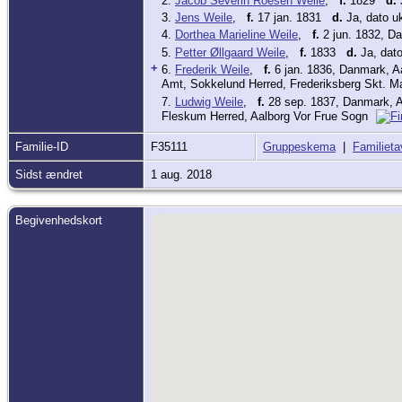
2.
Jacob Severin Roesen Weile
,
f.
1829
d.
3.
Jens Weile
,
f.
17 jan. 1831
d.
Ja, dato u
4.
Dorthea Marieline Weile
,
f.
2 jun. 1832, D
5.
Petter Øllgaard Weile
,
f.
1833
d.
Ja, dat
+
6.
Frederik Weile
,
f.
6 jan. 1836, Danmark, A
Amt, Sokkelund Herred, Frederiksberg Skt. 
7.
Ludwig Weile
,
f.
28 sep. 1837, Danmark, A
Fleskum Herred, Aalborg Vor Frue Sogn
Familie-ID
F35111
Gruppeskema
|
Familieta
Sidst ændret
1 aug. 2018
Begivenhedskort