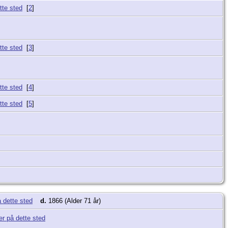
[
2
]
[
3
]
[
4
]
[
5
]
d.
1866 (Alder 71 år)