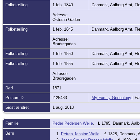
Folketælling
1 feb. 1840
Danmark, Aalborg Amt, Fl
Adresse:
Østeraa Gaden
Folketælling
1 feb. 1845
Danmark, Aalborg Amt, Fl
Adresse:
Brødregaden
Folketælling
1 feb. 1850
Danmark, Aalborg Amt, Fl
Folketælling
1 feb. 1855
Danmark, Aalborg Amt, Fl
Adresse:
Brødregaden
Død
1871
Person-ID
I125483
My Family Genealogy
| Fa
Sidst ændret
1 aug. 2018
Familie
Peder Pedersen Weile
,
f.
1795, Danmark, Aalb
Børn
1.
Petrea Jensine Weile
,
f.
1828, Danmark, A