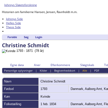
Johnnys Slægtsforskning
Historien om familierne Hansen, Jensen, Ravnholdt m.m.
Johnnys Side
Helles Side
Theos Side
Forside
Søg
Login
Christine Schmidt
1793 - 1871 (78 år)
Egne data
Aner
Efterkommere
Slægtskab
Tid
Personlige oplysninger
|
Kilder
|
Begivenhedskort
|
Alle
|
PDF
Navn
Christine
Schmidt
Fødsel
1793
Danmark, Aalborg Amt, K
Køn
Kvinde
Folketælling
1 feb. 1834
Danmark, Aalborg Amt, Fl