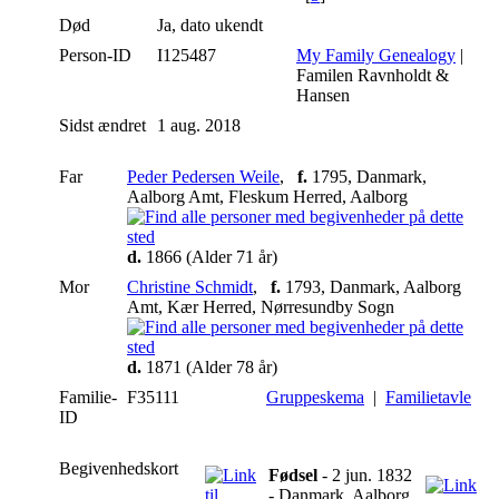
Død
Ja, dato ukendt
Person-ID
I125487
My Family Genealogy
|
Familen Ravnholdt &
Hansen
Sidst ændret
1 aug. 2018
Far
Peder Pedersen Weile
,
f.
1795, Danmark,
Aalborg Amt, Fleskum Herred, Aalborg
d.
1866 (Alder 71 år)
Mor
Christine Schmidt
,
f.
1793, Danmark, Aalborg
Amt, Kær Herred, Nørresundby Sogn
d.
1871 (Alder 78 år)
Familie-
F35111
Gruppeskema
|
Familietavle
ID
Begivenhedskort
Fødsel
- 2 jun. 1832
- Danmark, Aalborg