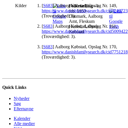
Kilder
[
S683
] Aalborg Købstad, Opslag Nr. 149,
Folketælling
- 1
https://www.danishfamilysearch.dk/cid4249723
feb. 1850 -
(Troværdighed: 3).
Danmark, Aalborg
Amt, Fleskum
[
S683
] Aalborg Købstad, Opslag Nr. 161,
Herred, Aalborg
https://www.danishfamilysearch.dk/cid5009422
Købstad
(Troværdighed: 3).
[
S683
] Aalborg Købstad, Opslag Nr. 170,
https://www.danishfamilysearch.dk/cid7751218
(Troværdighed: 3).
Quick Links
Nyheder
Søg
Efternavne
Kalender
Alle medier