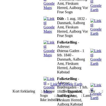
Amt, Fleskum
Herred, Aalborg Vor
Frue Sogn
Dåb
- 1 aug. 1832 -
Danmark, Aalborg
Amt, Fleskum
Herred, Aalborg Vor
Frue Sogn
Folketælling
-
Adresse:
Østeraa Gaden - 1
feb. 1840 -
Danmark, Aalborg
Amt, Fleskum
Herred, Aalborg
Købstad
Folketælling
-
Adresse:
=
Link til Google Earth
Brødregaden - 1 feb.
Kort forklaring
: Adresse
: Beliggenhed
: By
:
1845 - Danmark,
Sogn
: Amt/Region
: Land
:
Aalborg Amt,
Ikke indstillet
Fleskum Herred,
Aalborg Købstad