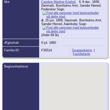
Mor
Caroline Martine Koefod
,
f.
9 dec. 1838,
Danmark, Bornholms Amt, Sønder Herred,
Pedersker Sogn
d.
15 jun. 1908, Danmark, Bornholms Amt,
Sønder Herred, Aakirkeby Sogn
(Alder 69 år)
Ægteskab
6 jul. 1860
Familie-ID
F35514
Gruppeskema
|
Familietavle
Begivenhedskort