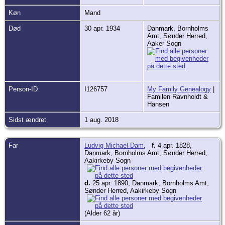
Køn
Mand
Død
30 apr. 1934
Danmark, Bornholms
Amt, Sønder Herred,
Aaker Sogn
Person-ID
I126757
My Family Genealogy
|
Familen Ravnholdt &
Hansen
Sidst ændret
1 aug. 2018
Far
Ludvig Michael Dam
,
f.
4 apr. 1828,
Danmark, Bornholms Amt, Sønder Herred,
Aakirkeby Sogn
d.
25 apr. 1890, Danmark, Bornholms Amt,
Sønder Herred, Aakirkeby Sogn
(Alder 62 år)