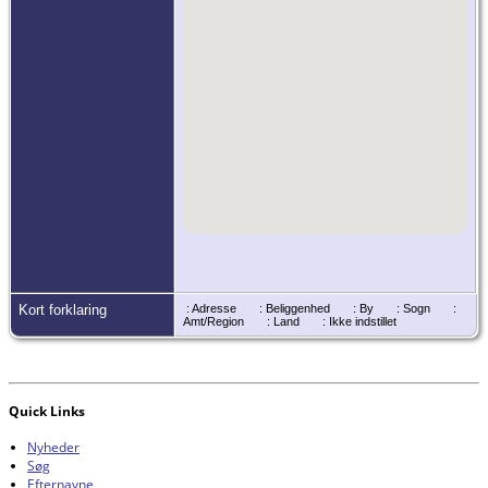
Kort forklaring
: Adresse
: Beliggenhed
: By
: Sogn
:
Amt/Region
: Land
: Ikke indstillet
Quick Links
Nyheder
Søg
Efternavne