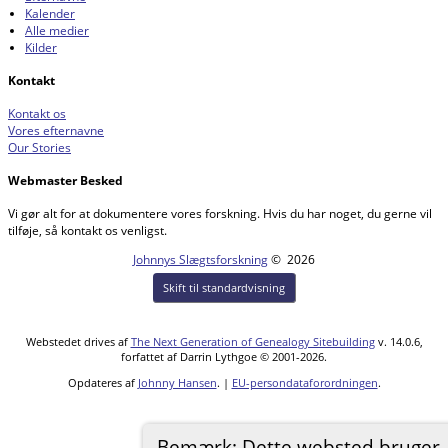
Kalender
Alle medier
Kilder
Kontakt
Kontakt os
Vores efternavne
Our Stories
Webmaster Besked
Vi gør alt for at dokumentere vores forskning. Hvis du har noget, du gerne vil
tilføje, så kontakt os venligst.
Johnnys Slægtsforskning
©
2026
Skift til standardvisning
Webstedet drives af
The Next Generation of Genealogy Sitebuilding
v. 14.0.6,
forfattet af Darrin Lythgoe © 2001-2026.
Opdateres af
Johnny Hansen
. |
EU-persondataforordningen
.
Bemærk: Dette websted bruger