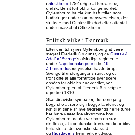
i
Stockholm
1792 søgte at forsvare og
undskylde sit forhold til kongemordet.
Gyllembourg havde kun haft rollen som
budbringer under sammensværgelsen, der
sluttede med Gustav IIIs død efter attentat
under maskebal i Stockholm.
Politisk virke i Danmark
Efter den tid synes Gyllembourg at være
steget i Frederik 6.s gunst, og da
Gustav 4.
Adolf af Sverige
’s afsindige regimente
under
Napoleonskrigene
i det
19.
århundredes
begyndelse havde bragt
Sverige til undergangens rand, og et
tronskifte af alle fornuftige svenskere
ansåes for aldeles nødvendigt, var
Gyllembourg en af Frederik 6.’s ivrigste
agenter i 1810.
Skandinaviske sympatier, der den gang
begyndte at røre sig i begge landene, og
lyst til at tjene sit nye fædrelands herre turde
her have været lige virksomme hos
Gyllembourg, og det var ham en stor
skuffelse, at den danske tronkandidatur blev
forkastet af det svenske statsråd
og
Rigsdagens
hemmelige udvalg.