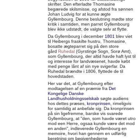
skrifter. Den efterladte Thomasine
begærede skilsmisse, og afstod fra sønnen
Johan Ludvig for at kunne ægte
Gyllembourg. Denne beslutning mødte stor
kritik i samtiden, men parret Gyllembourg
blev ikke udstødt, de valgte selv at flytte.
Da Gyllembourg i december
1801
blev viet
til Heibergs fraskilte hustru, Thomasine,
bosatte ægteparret sig på den store
gård
Ruhedal
(Gyrstinge Sogn, Sorø Amt),
som Gyllembourg, der altid havde haft lyst til
og interesse for landvæsenet, havde købt
med penge lånt af sin nye svigerfar. Da
Ruhedal brændte i 1806, flyttede de til
hovedstaden.
Her var det, at Gyllembourg efter
modtagelsen af en præmie fra
Det
Kongelige Danske
Landhusholdningsselskab
søgte audiens
hos dettes præses,
kronprinsen
, rimeligvis
for samtidig at anbefale sig. Da kronprinsen
på sin ligefremme, barske vis svarede
Gyllembourg, at "den, som havde været utro
mod een Herre, ogsaa kunde være det mod
en anden", indleverede Gyllembourg en
memoire, hvori han gennem en udførlig
beretning om begivenhederne