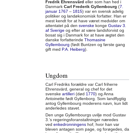
Fredrik Ehrensvärd
eller som han hed i
Danmark
Carl Frederik Gyllembourg
(
7.
januar
1767
–
1815
) var en svensk adelig
politiker og landøkonomisk forfatter. Han er
mest kendt for at have været medvider om
attentatet på den
svenske
konge
Gustav 3.
af Sverige
og efter at være landsforvist og
bosat sig i Danmark for at have ægtet den
danske forfatterinde
Thomasine
Gyllembourg
(født Buntzen og første gang
gift med
P.A. Heiberg
).
Ungdom
Carl Fredriks forældre var Carl friherre
Ehrensvärd, general og chef for det
svenske
artilleri
(død
1770
) og Anna
Antoinette født Gyllenborg. Som landflygtig
antog Gyllembourg moderens navn, kun lidt
anderledes stavet.
Den unge Gyllembourgs uvilje mod Gustav
3.’s regeringsforanstaltninger næredes
ved
enkedronningens
hof, hvor han var
bleven antagen som page, og forøgedes, da