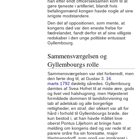
han efter endt officerseksamen kom til at
gøre tjeneste i artilleriet, blandt hvis
befalingsmænd kongen havde nogle af sine
ivrigste modstandere.
Den del af oppositionen, som mente, at
kongens død var den eneste frelse for
fædrelandet, fandt derfor et af sine villigste
redskaber i den unge politiske entusiast
Gyllembourg.
Sammensværgelsen og
Gyllembourgs rolle
Sammensværgelsen var slet forberedt, men
den førte dog til, at Gustav 3.
16.
marts
1792
dødelig såredes. Gyllembourg
dømtes af Svea Hofret til at miste ære, gods
og livet ved halshugning; men Højesteret
formildede dommen til landsforvisning og
tab af adelskab og alle borgerlige
rettigheder, en straf, der sikkert var alt for
hård i forhold til Gyllembourgs brøde, der
kun bestod i, at han havde måttet love
oberst Pontus Liljehorn at bringe ham
melding om kongens død og var rede til at
parere ordre fra sin foresatte, major
Hartmansdorff, som også var impliceret i