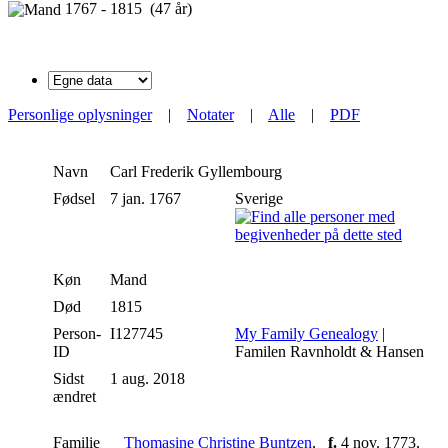
1767 - 1815 (47 år)
Personlige oplysninger
|
Notater
|
Alle
|
PDF
Navn
Carl Frederik
Gyllembourg
Fødsel
7 jan. 1767
Sverige
Køn
Mand
Død
1815
Person-
I127745
My Family Genealogy
|
ID
Familen Ravnholdt & Hansen
Sidst
1 aug. 2018
ændret
Familie
Thomasine Christine Buntzen
,
f.
4 nov. 1773,