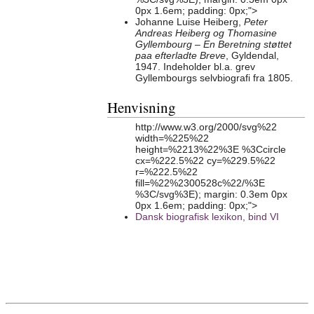
0px 1.6em; padding: 0px;">
Johanne Luise Heiberg,
Peter
Andreas Heiberg og Thomasine
Gyllembourg – En Beretning støttet
paa efterladte Breve
, Gyldendal,
1947. Indeholder bl.a. grev
Gyllembourgs selvbiografi fra 1805.
Henvisning
http://www.w3.org/2000/svg%22
width=%225%22
height=%2213%22%3E %3Ccircle
cx=%222.5%22 cy=%229.5%22
r=%222.5%22
fill=%22%2300528c%22/%3E
%3C/svg%3E); margin: 0.3em 0px
0px 1.6em; padding: 0px;">
Dansk biografisk lexikon, bind VI