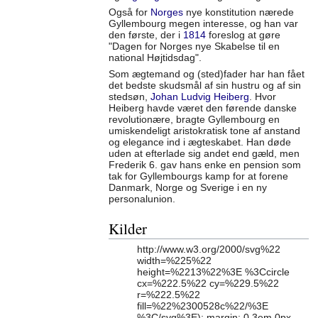
Også for
Norges
nye konstitution nærede
Gyllembourg megen interesse, og han var
den første, der i
1814
foreslog at gøre
"Dagen for Norges nye Skabelse til en
national Højtidsdag".
Som ægtemand og (sted)fader har han fået
det bedste skudsmål af sin hustru og af sin
stedsøn,
Johan Ludvig Heiberg
. Hvor
Heiberg havde været den førende danske
revolutionære, bragte Gyllembourg en
umiskendeligt aristokratisk tone af anstand
og elegance ind i ægteskabet. Han døde
uden at efterlade sig andet end gæld, men
Frederik 6. gav hans enke en pension som
tak for Gyllembourgs kamp for at forene
Danmark, Norge og Sverige i en ny
personalunion.
Kilder
http://www.w3.org/2000/svg%22
width=%225%22
height=%2213%22%3E %3Ccircle
cx=%222.5%22 cy=%229.5%22
r=%222.5%22
fill=%22%2300528c%22/%3E
%3C/svg%3E); margin: 0.3em 0px