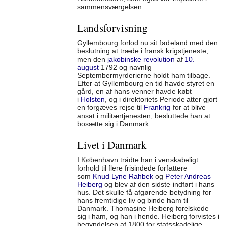
sammensværgelsen.
Landsforvisning
Gyllembourg forlod nu sit fødeland med den
beslutning at træde i fransk krigstjeneste;
men den
jakobinske revolution
af
10.
august
1792 og navnlig
Septembermyrderierne holdt ham tilbage.
Efter at Gyllembourg en tid havde styret en
gård, en af hans venner havde købt
i
Holsten
, og i direktoriets Periode atter gjort
en forgæves rejse til
Frankrig
for at blive
ansat i militærtjenesten, besluttede han at
bosætte sig i Danmark.
Livet i Danmark
I København trådte han i venskabeligt
forhold til flere frisindede forfattere
som
Knud Lyne Rahbek
og
Peter Andreas
Heiberg
og blev af den sidste indført i hans
hus. Det skulle få afgørende betydning for
hans fremtidige liv og binde ham til
Danmark. Thomasine Heiberg forelskede
sig i ham, og han i hende. Heiberg forvistes i
begyndelsen af 1800 for statsskadelige