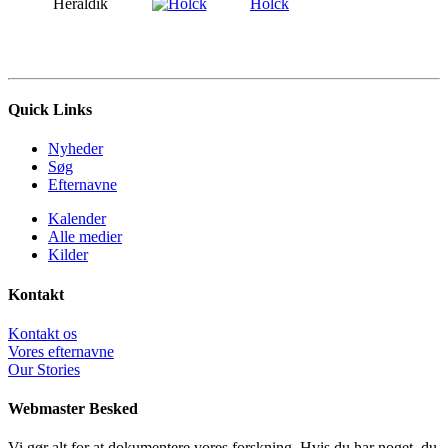
Heraldik
Holck
Quick Links
Nyheder
Søg
Efternavne
Kalender
Alle medier
Kilder
Kontakt
Kontakt os
Vores efternavne
Our Stories
Webmaster Besked
Vi gør alt for at dokumentere vores forskning. Hvis du har noget, du