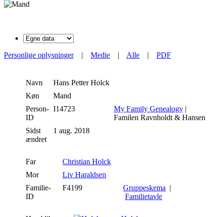
Personlige oplysninger
|
Medie
|
Alle
|
PDF
Navn
Hans Petter
Holck
Køn
Mand
Person-
I14723
My Family Genealogy
|
ID
Familen Ravnholdt & Hansen
Sidst
1 aug. 2018
ændret
Far
Christian Holck
Mor
Liv Haraldsen
Familie-
F4199
Gruppeskema
|
ID
Familietavle