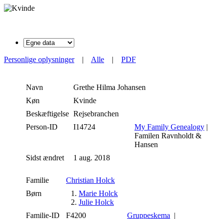
Personlige oplysninger
|
Alle
|
PDF
Navn
Grethe Hilma
Johansen
Køn
Kvinde
Beskæftigelse
Rejsebranchen
Person-ID
I14724
My Family Genealogy
|
Familen Ravnholdt &
Hansen
Sidst ændret
1 aug. 2018
Familie
Christian Holck
Børn
1.
Marie Holck
2.
Julie Holck
Familie-ID
F4200
Gruppeskema
|