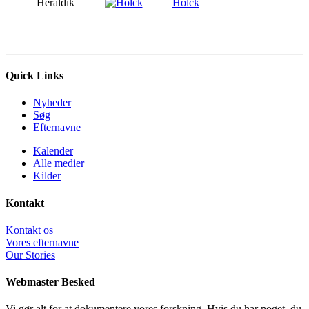
Heraldik
Holck
Quick Links
Nyheder
Søg
Efternavne
Kalender
Alle medier
Kilder
Kontakt
Kontakt os
Vores efternavne
Our Stories
Webmaster Besked
Vi gør alt for at dokumentere vores forskning. Hvis du har noget, du