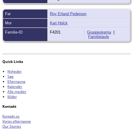
Far
Roy Erland Pedersen
Mor
Kari Holck
Familie-ID
F4201
Gruppeskema
|
Familietavle
Quick Links
Nyheder
Søg
Efternavne
Kalender
Alle medier
Kilder
Kontakt
Kontakt os
Vores efternavne
Our Stories