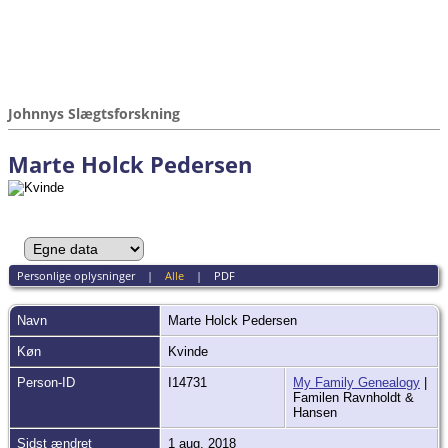
Johnnys Slægtsforskning
Marte Holck Pedersen
Personlige oplysninger
|
Alle
|
PDF
Navn
Marte Holck
Pedersen
Køn
Kvinde
Person-ID
I14731
My Family Genealogy
|
Familen Ravnholdt &
Hansen
Sidst ændret
1 aug. 2018