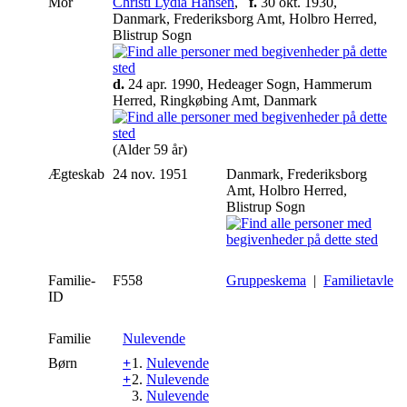
Mor
Christi Lydia Hansen
,
f.
30 okt. 1930,
Danmark, Frederiksborg Amt, Holbro Herred,
Blistrup Sogn
d.
24 apr. 1990, Hedeager Sogn, Hammerum
Herred, Ringkøbing Amt, Danmark
(Alder 59 år)
Ægteskab
24 nov. 1951
Danmark, Frederiksborg
Amt, Holbro Herred,
Blistrup Sogn
Familie-
F558
Gruppeskema
|
Familietavle
ID
Familie
Nulevende
Børn
+
1.
Nulevende
+
2.
Nulevende
3.
Nulevende