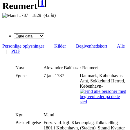
[
1
]
Reumert
1787 - 1829 (42 år)
Personlige oplysninger
|
Kilder
|
Begivenhedskort
|
Alle
|
PDF
Navn
Alexander Balthasar
Reumert
Fødsel
7 jan. 1787
Danmark, Københavns
Amt, Sokkelund Herred,
København-
Køn
Mand
Beskæftigelse
Forv. v. d. kgl. Klædeoplag. folketælling
1801 i København, (Staden), Strand Kvarter