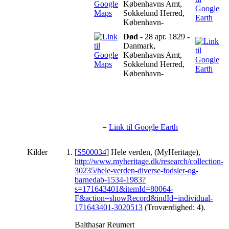
Københavns Amt,
Sokkelund Herred,
København-
Død
- 28 apr. 1829 -
Danmark,
Københavns Amt,
Sokkelund Herred,
København-
=
Link til Google Earth
Kilder
[
S500034
] Hele verden, (MyHeritage),
http://www.myheritage.dk/research/collection-
30235/hele-verden-diverse-fodsler-og-
barnedab-1534-1983?
s=171643401&itemId=80064-
F&action=showRecord&indId=individual-
171643401-3020513
(Troværdighed: 4).
Balthasar Reumert