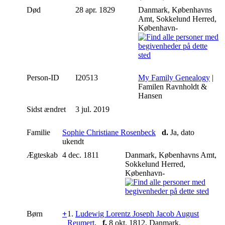
Død
28 apr. 1829
Danmark, Københavns
Amt, Sokkelund Herred,
København-
Person-ID
I20513
My Family Genealogy
|
Familen Ravnholdt &
Hansen
Sidst ændret
3 jul. 2019
Familie
Sophie Christiane Rosenbeck
d.
Ja, dato
ukendt
Ægteskab
4 dec. 1811
Danmark, Københavns Amt,
Sokkelund Herred,
København-
Børn
+
1.
Ludewig Lorentz Joseph Jacob August
Reumert
,
f.
8 okt. 1812, Danmark,