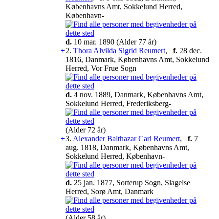
Københavns Amt, Sokkelund Herred,
København-
d.
10 mar. 1890 (Alder 77 år)
+
2.
Thora Alvilda Sigrid Reumert
,
f.
28 dec.
1816, Danmark, Københavns Amt, Sokkelund
Herred, Vor Frue Sogn
d.
4 nov. 1889, Danmark, Københavns Amt,
Sokkelund Herred, Frederiksberg-
(Alder 72 år)
+
3.
Alexander Balthazar Carl Reumert
,
f.
7
aug. 1818, Danmark, Københavns Amt,
Sokkelund Herred, København-
d.
25 jan. 1877, Sorterup Sogn, Slagelse
Herred, Sorø Amt, Danmark
(Alder 58 år)