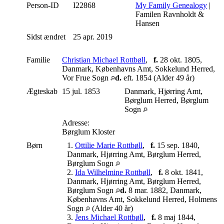
Person-ID
I22868
My Family Genealogy
|
Familen Ravnholdt &
Hansen
Sidst ændret
25 apr. 2019
Familie
Christian Michael Rottbøll
,
f.
28 okt. 1805,
Danmark, Københavns Amt, Sokkelund Herred,
Vor Frue Sogn
d.
eft. 1854 (Alder 49 år)
Ægteskab
15 jul. 1853
Danmark, Hjørring Amt,
Børglum Herred, Børglum
Sogn
Adresse:
Børglum Kloster
Børn
1.
Ottilie Marie Rottbøll
,
f.
15 sep. 1840,
Danmark, Hjørring Amt, Børglum Herred,
Børglum Sogn
2.
Ida Wilhelmine Rottbøll
,
f.
8 okt. 1841,
Danmark, Hjørring Amt, Børglum Herred,
Børglum Sogn
d.
8 mar. 1882, Danmark,
Københavns Amt, Sokkelund Herred, Holmens
Sogn
(Alder 40 år)
3.
Jens Michael Rottbøll
,
f.
8 maj 1844,