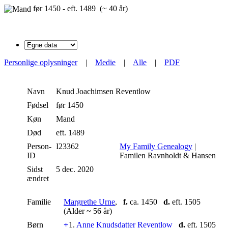
før 1450 - eft. 1489 (~ 40 år)
Personlige oplysninger
|
Medie
|
Alle
|
PDF
Navn
Knud Joachimsen
Reventlow
Fødsel
før 1450
Køn
Mand
Død
eft. 1489
Person-
I23362
My Family Genealogy
|
ID
Familen Ravnholdt & Hansen
Sidst
5 dec. 2020
ændret
Familie
Margrethe Urne
,
f.
ca. 1450
d.
eft. 1505
(Alder ~ 56 år)
Børn
+
1.
Anne Knudsdatter Reventlow
d.
eft. 1505