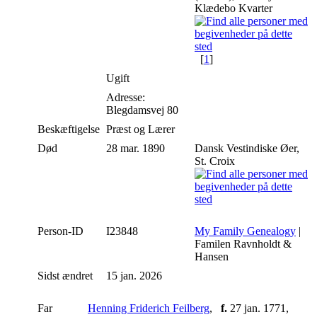
Klædebo Kvarter
[
1
]
Ugift
Adresse:
Blegdamsvej 80
Beskæftigelse
Præst og Lærer
Død
28 mar. 1890
Dansk Vestindiske Øer,
St. Croix
Person-ID
I23848
My Family Genealogy
|
Familen Ravnholdt &
Hansen
Sidst ændret
15 jan. 2026
Far
Henning Friderich Feilberg
,
f.
27 jan. 1771,