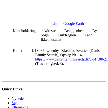
=
Link til Google Earth
Kort forklaring
: Adresse
: Beliggenhed
: By
:
Sogn
: Amt/Region
: Land
:
Ikke indstillet
Kilder
[
S687
] Udenbys Klædebo Kvarter, (Danish
Family Search), Opslag Nr. 14,
https://www.danishfamilysearch.dk/cid4738621
(Troværdighed: 3).
Quick Links
Nyheder
Søg
Efternavne