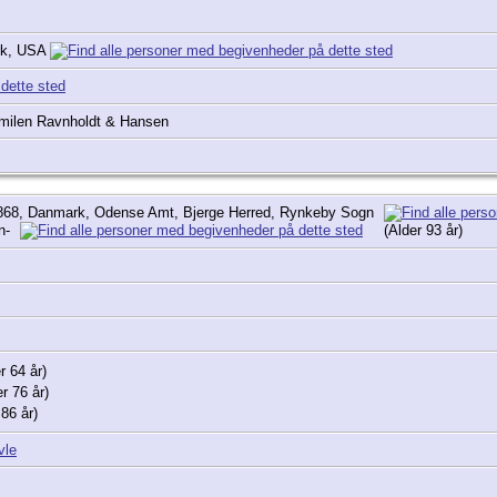
rk, USA
milen Ravnholdt & Hansen
868, Danmark, Odense Amt, Bjerge Herred, Rynkeby Sogn
n-
(Alder 93 år)
r 64 år)
r 76 år)
86 år)
vle