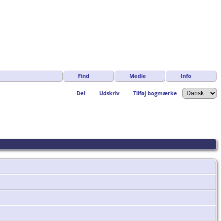
Find
Medie
Info
Del
Udskriv
Tilføj bogmærke