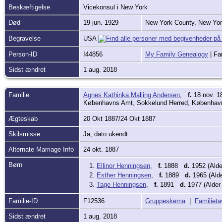
Beskæftigelse
Vicekonsul i New York
Død
19 jun. 1929
New York County, New Yo
Begravelse
USA
Person-ID
I44856
My Family Genealogy
| Fa
Sidst ændret
1 aug. 2018
Familie
Agnes Kathinka Malling Andersen
,
f.
18 nov. 1
Københavns Amt, Sokkelund Herred, Københav
Ægteskab
20 Okt 1887/24 Okt 1887
Skilsmisse
Ja, dato ukendt
Alternate Marriage Info
24 okt. 1887
Børn
1.
Ellinor Henningsen
,
f.
1888
d.
1952 (Alde
2.
Esther Henningsen
,
f.
1889
d.
1965 (Alde
3.
Tage Henningsen
,
f.
1891
d.
1977 (Alder 
Familie-ID
F12536
Gruppeskema
|
Familieta
Sidst ændret
1 aug. 2018