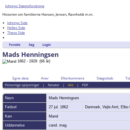
Johnnys Slægtsforskning
Historien om familierne Hansen, Jensen, Ravnholdt m.m.
Johnnys Side
Helles Side
Theos Side
Forside
Søg
Login
Mads Henningsen
1862 - 1929 (66 år)
Egne data
Aner
Efterkommere
Slægtskab
Tid
Personlige oplysninger
|
Notater
|
Alle
|
PDF
Navn
Mads
Henningsen
Fødsel
27 jul. 1862
Danmark, Vejle Amt, Elbo 
Køn
Mand
Uddannelse
cand. mag.