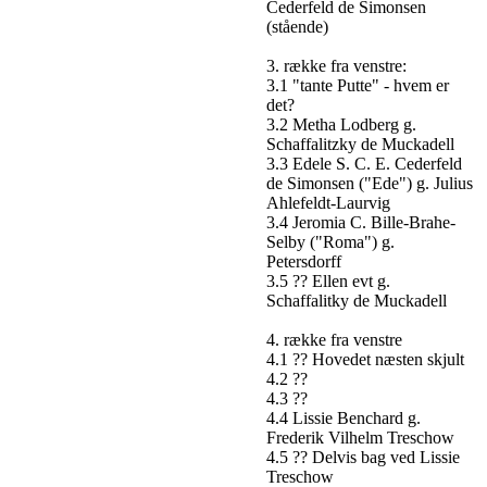
Cederfeld de Simonsen
(stående)
3. række fra venstre:
3.1 "tante Putte" - hvem er
det?
3.2 Metha Lodberg g.
Schaffalitzky de Muckadell
3.3 Edele S. C. E. Cederfeld
de Simonsen ("Ede") g. Julius
Ahlefeldt-Laurvig
3.4 Jeromia C. Bille-Brahe-
Selby ("Roma") g.
Petersdorff
3.5 ?? Ellen evt g.
Schaffalitky de Muckadell
4. række fra venstre
4.1 ?? Hovedet næsten skjult
4.2 ??
4.3 ??
4.4 Lissie Benchard g.
Frederik Vilhelm Treschow
4.5 ?? Delvis bag ved Lissie
Treschow