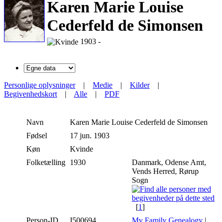
Karen Marie Louise
Cederfeld de Simonsen
1903 -
Personlige oplysninger
|
Medie
|
Kilder
|
Begivenhedskort
|
Alle
|
PDF
Navn
Karen Marie Louise
Cederfeld de Simonsen
Fødsel
17 jun. 1903
Køn
Kvinde
Folketælling
1930
Danmark, Odense Amt,
Vends Herred, Rørup
Sogn
[
1
]
Person-ID
I500694
My Family Genealogy
|