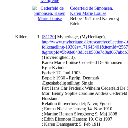
Cederfeld de Simonsen,
Karen Marie Louise
Bebbe 1921 med Karen og
Edele
Kilder
[
S1120
] Myheritage, (MyHeritage),
http://www.myheritage.dk/research/collection-
folketaelling-1930?s=171643401&itemId=256
&groupId=5b9de843d3c1b583e7d8ad667abdb
(Troværdighed: 3).
Karen Marie Loüise Cederfeld De Simonsen
Køn: Kvinde
Fødsel: 17. Juni 1903
Bopæl: 1930 - Rørüp, Denmark
Ægteskabelig stilling: Single
Far: Hans Chr Frederik Wilhelm Cederfeld De
Mor: Benny Sophie Caroline Andrea Cederfel
Husstand
Relation til overhovedet; Navn; Fødsel
; Emma Nielsine Jensen; 14. Nov 1910
; Martine Hansen Slyngborg; 9. Maj 1898
; Edith Eleonora Hansen; 19. Okt 1907
; Karen Damsgaard; 5. Feb 1911