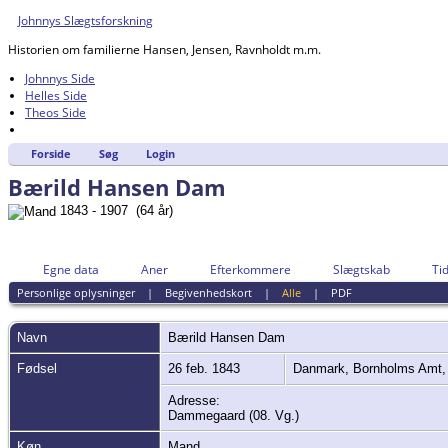
Johnnys Slægtsforskning
Historien om familierne Hansen, Jensen, Ravnholdt m.m.
Johnnys Side
Helles Side
Theos Side
Forside
Søg
Login
Bærild Hansen Dam
1843 - 1907 (64 år)
Egne data
Aner
Efterkommere
Slægtskab
Tid
Personlige oplysninger
|
Begivenhedskort
|
Alle
|
PDF
Navn
Bærild Hansen
Dam
Fødsel
26 feb. 1843
Danmark, Bornholms Amt, 
Adresse:
Dammegaard (08. Vg.)
Køn
Mand