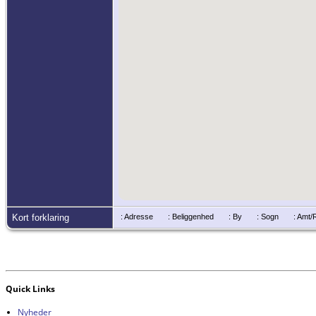
Kort forklaring
: Adresse
: Beliggenhed
: By
: Sogn
: Amt
Quick Links
Nyheder