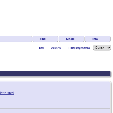
Find
Medie
Info
Del
Udskriv
Tilføj bogmærke