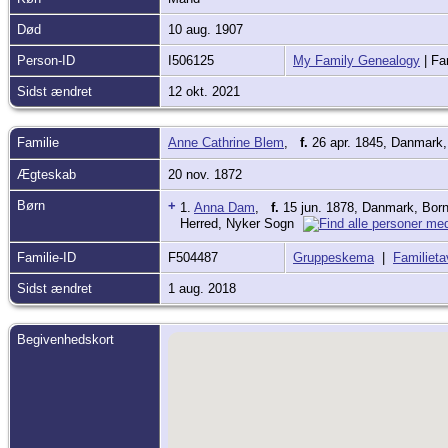
Død
10 aug. 1907
Person-ID
I506125
My Family Genealogy
| Fa
Sidst ændret
12 okt. 2021
Familie
Anne Cathrine Blem
,
f.
26 apr. 1845, Danmark
Ægteskab
20 nov. 1872
Børn
+
1.
Anna Dam
,
f.
15 jun. 1878, Danmark, Bor
Herred, Nyker Sogn
Familie-ID
F504487
Gruppeskema
|
Familieta
Sidst ændret
1 aug. 2018
Begivenhedskort