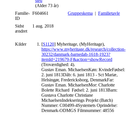
(Alder 73 år)
Familie-
F604661
Gruppeskema
|
Familietavle
ID
Sidst
1 aug. 2018
ændret
Kilder
[
S1120
] Myheritage, (MyHeritage),
https://www.myheritage.dk/research/collection-
30232/danmark-barnedab-1618-1923?
itemId=219679-F&action=showRecord
(Troværdighed: 4).
Gustav Eman. MichaelsenKøn: KvindeFødsel:
2. juni 1813Dåb: 6. juni 1813 - Sct Mariæ,
Helsingør, Fredericksborg, DenmarkFar:
Gustav Eman. MichaelsenMor: Charlotte
Bolette Richard Fødsel: 2. juni 1813Barn:
Gustava Charlotte Christiane
MichaelsenIndekserings Projekt (Batch)
Nummer: C00499-4Systemets Oprindelse:
Denmark-ODMGS Filmnummer: 48556