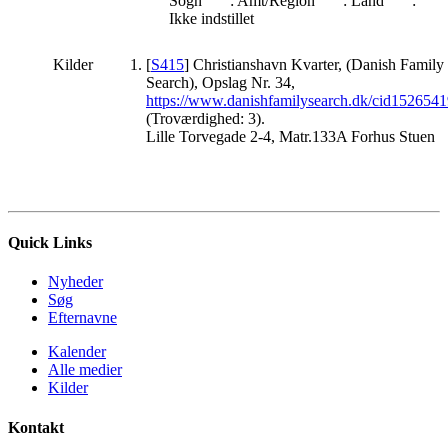
Sogn
: Amt/Region
: Land
:
Ikke indstillet
Kilder
[
S415
] Christianshavn Kvarter, (Danish Family
Search), Opslag Nr. 34,
https://www.danishfamilysearch.dk/cid152654
(Troværdighed: 3).
Lille Torvegade 2-4, Matr.133A Forhus Stuen
Quick Links
Nyheder
Søg
Efternavne
Kalender
Alle medier
Kilder
Kontakt