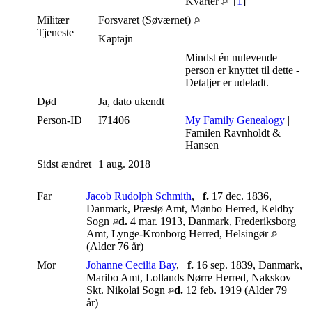
Kvarter
[
1
]
Militær
Forsvaret (Søværnet)
Tjeneste
Kaptajn
Mindst én nulevende
person er knyttet til dette -
Detaljer er udeladt.
Død
Ja, dato ukendt
Person-ID
I71406
My Family Genealogy
|
Familen Ravnholdt &
Hansen
Sidst ændret
1 aug. 2018
Far
Jacob Rudolph Schmith
,
f.
17 dec. 1836,
Danmark, Præstø Amt, Mønbo Herred, Keldby
Sogn
d.
4 mar. 1913, Danmark, Frederiksborg
Amt, Lynge-Kronborg Herred, Helsingør
(Alder 76 år)
Mor
Johanne Cecilia Bay
,
f.
16 sep. 1839, Danmark,
Maribo Amt, Lollands Nørre Herred, Nakskov
Skt. Nikolai Sogn
d.
12 feb. 1919 (Alder 79
år)