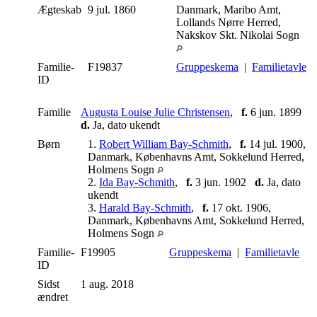
Ægteskab
9 jul. 1860
Danmark, Maribo Amt,
Lollands Nørre Herred,
Nakskov Skt. Nikolai Sogn
Familie-
F19837
Gruppeskema
|
Familietavle
ID
Familie
Augusta Louise Julie Christensen
,
f.
6 jun. 1899
d.
Ja, dato ukendt
Børn
1.
Robert William Bay-Schmith
,
f.
14 jul. 1900,
Danmark, Københavns Amt, Sokkelund Herred,
Holmens Sogn
2.
Ida Bay-Schmith
,
f.
3 jun. 1902
d.
Ja, dato
ukendt
3.
Harald Bay-Schmith
,
f.
17 okt. 1906,
Danmark, Københavns Amt, Sokkelund Herred,
Holmens Sogn
Familie-
F19905
Gruppeskema
|
Familietavle
ID
Sidst
1 aug. 2018
ændret