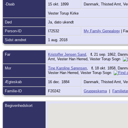
-Daab
15 okt. 1899
Danmark, Thisted Amt, Ve
Vester Torup Kirke
Død
Ja, dato ukendt
Person-ID
I72532
My Family Genealogy
| Fa
Sidst ændret
1 aug. 2018
Far
Kristoffer Jensen Sand
,
f.
21 sep. 1862, Danma
Amt, Vester Han Herred, Vester Torup Sogn
Mor
Tine Karoline Sørensen
,
f.
18 okt. 1858, Danma
Vester Han Herred, Vester Torup Sogn
Ægteskab
16 dec. 1884
Danmark, Thisted Amt, Ve
Familie-ID
F20242
Gruppeskema
|
Familieta
Begivenhedskort