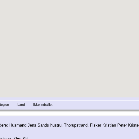
/Region
: Land
: Ikke indstillet
Faddere: Husmand Jens Sands hustru, Thorupstrand. Fisker Kristian Peter Kr
lsen, Klim Klit.