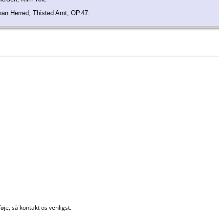
han Herred, Thisted Amt, OP.47.
øje, så kontakt os venligst.