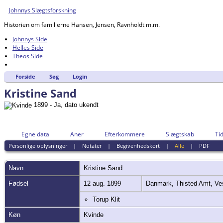
Johnnys Slægtsforskning
Historien om familierne Hansen, Jensen, Ravnholdt m.m.
Johnnys Side
Helles Side
Theos Side
Forside
Søg
Login
Kristine Sand
1899 - Ja, dato ukendt
Egne data
Aner
Efterkommere
Slægtskab
Tid
Personlige oplysninger
|
Notater
|
Begivenhedskort
|
Alle
|
PDF
Navn
Kristine
Sand
Fødsel
12 aug. 1899
Danmark, Thisted Amt, Ve
Torup Klit
Køn
Kvinde