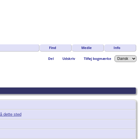
Find
Medie
Info
Del
Udskriv
Tilføj bogmærke