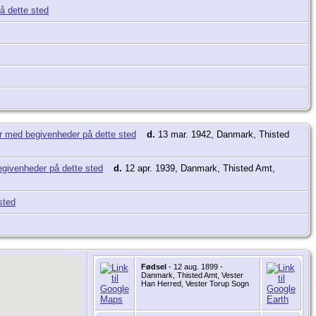
d.
13 mar. 1942, Danmark, Thisted
d.
12 apr. 1939, Danmark, Thisted Amt,
Fødsel
- 12 aug. 1899 -
Danmark, Thisted Amt, Vester
Han Herred, Vester Torup Sogn