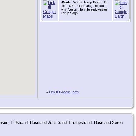
-Daab
- Vester Torup Kirke - 15
okt. 1899 - Danmark, Thisted
Amt, Vester Han Herred, Vester
Torup Sogn
=
Link til Google Earth
istensen, Lildstrand. Husmand Jens Sand THorupstrand. Husmand Søren