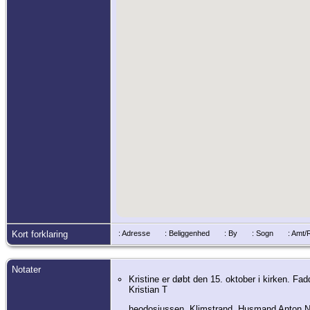
Kort forklaring
: Adresse
: Beliggenhed
: By
: Sogn
: Amt
Notater
Kristine er døbt den 15. oktober i kirken. 
Kristian T
heodosiussen, Klimstrand. Husmand Anton Nie