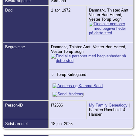
Beskæftigelse
Sømand
Død
1 apr. 1972
Danmark, Thisted Amt,
Vester Han Herred,
Vester Torup Sogn
Begravelse
Danmark, Thisted Amt, Vester Han Herred,
Vester Torup Sogn
Torup Kirkegaard
Person-ID
I72536
My Family Genealogy
|
Familen Ravnholdt &
Hansen
Sidst ændret
18 jun. 2025