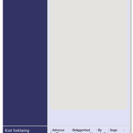
Kort forklaring
: Adresse
: Beliggenhed
: By
: Sogn
: