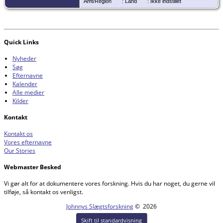
Amt/Region
: Land
: Ikke indstillet
Quick Links
Nyheder
Søg
Efternavne
Kalender
Alle medier
Kilder
Kontakt
Kontakt os
Vores efternavne
Our Stories
Webmaster Besked
Vi gør alt for at dokumentere vores forskning. Hvis du har noget, du gerne vil
tilføje, så kontakt os venligst.
Johnnys Slægtsforskning
©
2026
Skift til standardvisning