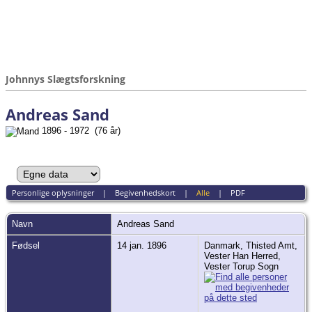
Johnnys Slægtsforskning
Andreas Sand
1896 - 1972 (76 år)
Personlige oplysninger
|
Begivenhedskort
|
Alle
|
PDF
Navn
Andreas
Sand
Fødsel
14 jan. 1896
Danmark, Thisted Amt,
Vester Han Herred,
Vester Torup Sogn