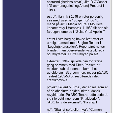
anstændighedens navn", Jim D O'Connor
i "Glasmenageriet" og Andrej Prosorof i
"Tre s
østre". Han fik i 1948 en stor personlig
sejr med viserne "Svigermor" og "En
mand på 48" i Manja og Paul Mouriers
kabaret-revy i Hornbæk. I 1952 fik han sit
farcegennembrud i "Solstik" på Apollo T
eatret i Axelborg og havde året efter et
utroligt samspil med Birgitte Reimer i
"Legetøjskarusellen". Repertoiret nu var
blandet, men overvejende lystspil, revy
og revyfarcer. I Fiffer-revyen på AB
C-teatret i 1949 spillede han for første
gang sammen med Dirch Passer -et
makkerskab, der senere kom til at
udfolde sig i Stig Lommers revyer på ABC
Teatret 1955-58 og resulterede i det
crazykomiske
projekt Kellerdirk Bros., der anses som et
af de absolutte højdepunkter i dansk
revyhistorie. På ABC Teatret udfoldede de
sig i forestillinger som "Knaldperler",
"ABC for viderekomne", "På slap li
ne", "Skal vi sofa eller hva", "Carmen