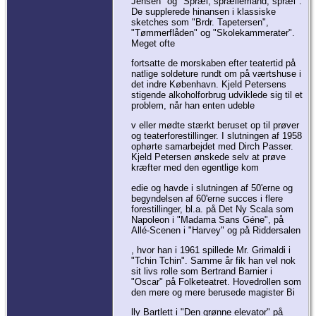
Jensen" og "Spræl, sprællemand, spræl".
De supplerede hinansen i klassiske
sketches som "Brdr. Tapetersen",
"Tømmerflåden" og "Skolekammerater".
Meget ofte
fortsatte de morskaben efter teatertid på
natlige soldeture rundt om på værtshuse i
det indre København. Kjeld Petersens
stigende alkoholforbrug udviklede sig til et
problem, når han enten udeble
v eller mødte stærkt beruset op til prøver
og teaterforestillinger. I slutningen af 1958
ophørte samarbejdet med Dirch Passer.
Kjeld Petersen ønskede selv at prøve
kræfter med den egentlige kom
edie og havde i slutningen af 50'erne og
begyndelsen af 60'erne succes i flere
forestillinger, bl.a. på Det Ny Scala som
Napoleon i "Madama Sans Géne", på
Allé-Scenen i "Harvey" og på Riddersalen
, hvor han i 1961 spillede Mr. Grimaldi i
"Tchin Tchin". Samme år fik han vel nok
sit livs rolle som Bertrand Barnier i
"Oscar" på Folketeatret. Hovedrollen som
den mere og mere berusede magister Bi
lly Bartlett i "Den grønne elevator" på