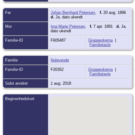
Far
Johan Bernhard Petersen
,
f.
20 aug. 1896
d.
Ja, dato ukendt
Mor
Irna Marie Petersen
,
f.
7 apr. 1891
d.
Ja,
dato ukendt
Familie-ID
F605487
Gruppeskema
|
Familietavle
Familie
Nulevende
Familie-ID
F20352
Gruppeskema
|
Familietavle
Sidst ændret
1 aug. 2018
Begivenhedskort