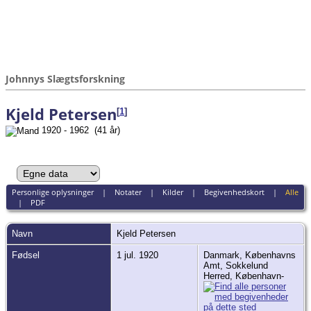
Johnnys Slægtsforskning
Kjeld Petersen
[
1
]
1920 - 1962 (41 år)
Personlige oplysninger
|
Notater
|
Kilder
|
Begivenhedskort
|
Alle
|
PDF
Navn
Kjeld
Petersen
Fødsel
1 jul. 1920
Danmark, Københavns
Amt, Sokkelund
Herred, København-