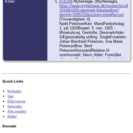
Kilder
[
S1120
] Myheritage, (MyHeritage),
https://www.myheritage.dk/research/collect
10190/1925-danmark-folketaelling?
itemId=3205210&action=showRecord
(Troværdighed: 4).
Kjeld PetersenKøn: MandFødselsdag:
1. juli 1920Bopæl: 5. nov. 1925 -
Ørnekulsvej, Gentofte, DenmarkAlder:
5Ægteskabelig stilling: SingleForældre:
Johan Bernhard Petersen, Irna Marie
PetersenBror: Bent
Petersen
HusstandRelation til
overhovedet; Navn; Alder; Foreslået
alternativOverhoved;
Johan Bernhard
Petersen
; 29; Hustru;
Irna Marie
Petersen
; 34; Søn;
Kjeld Petersen
; 5;
Søn;
Bent Petersen
; 10 måneder;
Quick Links
Nyheder
Søg
Efternavne
Kalender
Alle medier
Kilder
Kontakt