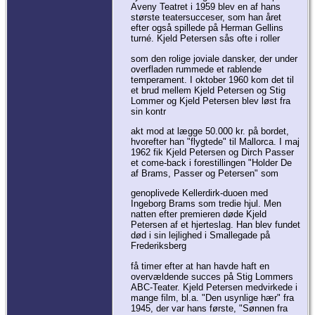
Aveny Teatret i 1959 blev en af hans
største teatersucceser, som han året
efter også spillede på Herman Gellins
turné. Kjeld Petersen sås ofte i roller
som den rolige joviale dansker, der under
overfladen rummede et rablende
temperament. I oktober 1960 kom det til
et brud mellem Kjeld Petersen og Stig
Lommer og Kjeld Petersen blev løst fra
sin kontr
akt mod at lægge 50.000 kr. på bordet,
hvorefter han "flygtede" til Mallorca. I maj
1962 fik Kjeld Petersen og Dirch Passer
et come-back i forestillingen "Holder De
af Brams, Passer og Petersen" som
genoplivede Kellerdirk-duoen med
Ingeborg Brams som tredie hjul. Men
natten efter premieren døde Kjeld
Petersen af et hjerteslag. Han blev fundet
død i sin lejlighed i Smallegade på
Frederiksberg
få timer efter at han havde haft en
overvældende succes på Stig Lommers
ABC-Teater. Kjeld Petersen medvirkede i
mange film, bl.a. "Den usynlige hær" fra
1945, der var hans første, "Sønnen fra