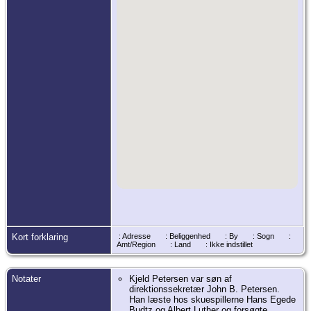
Kort forklaring
: Adresse
: Beliggenhed
: By
: Sogn
:
Amt/Region
: Land
: Ikke indstillet
Notater
Kjeld Petersen var søn af
direktionssekretær John B. Petersen.
Han læste hos skuespillerne Hans Egede
Budtz og Albert Luther og forsøgte