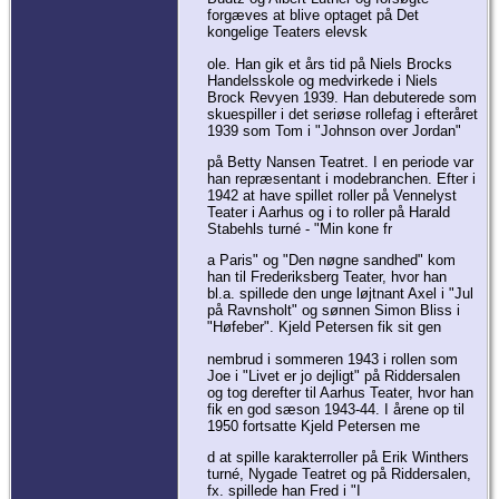
forgæves at blive optaget på Det
kongelige Teaters elevsk
ole. Han gik et års tid på Niels Brocks
Handelsskole og medvirkede i Niels
Brock Revyen 1939. Han debuterede som
skuespiller i det seriøse rollefag i efteråret
1939 som Tom i "Johnson over Jordan"
på Betty Nansen Teatret. I en periode var
han repræsentant i modebranchen. Efter i
1942 at have spillet roller på Vennelyst
Teater i Aarhus og i to roller på Harald
Stabehls turné - "Min kone fr
a Paris" og "Den nøgne sandhed" kom
han til Frederiksberg Teater, hvor han
bl.a. spillede den unge løjtnant Axel i "Jul
på Ravnsholt" og sønnen Simon Bliss i
"Høfeber". Kjeld Petersen fik sit gen
nembrud i sommeren 1943 i rollen som
Joe i "Livet er jo dejligt" på Riddersalen
og tog derefter til Aarhus Teater, hvor han
fik en god sæson 1943-44. I årene op til
1950 fortsatte Kjeld Petersen me
d at spille karakterroller på Erik Winthers
turné, Nygade Teatret og på Riddersalen,
fx. spillede han Fred i "I