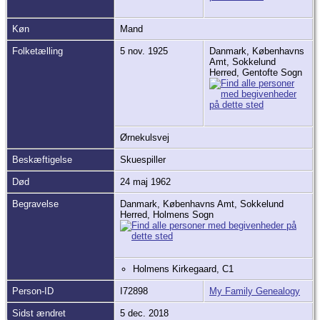
Køn
Mand
Folketælling
5 nov. 1925
Danmark, Københavns
Amt, Sokkelund
Herred, Gentofte Sogn
Ørnekulsvej
Beskæftigelse
Skuespiller
Død
24 maj 1962
Begravelse
Danmark, Københavns Amt, Sokkelund
Herred, Holmens Sogn
Holmens Kirkegaard, C1
Person-ID
I72898
My Family Genealogy
Sidst ændret
5 dec. 2018