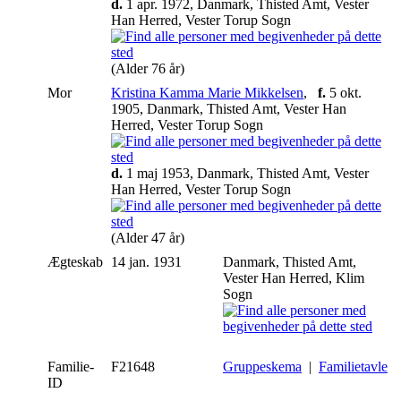
d.
1 apr. 1972, Danmark, Thisted Amt, Vester
Han Herred, Vester Torup Sogn
(Alder 76 år)
Mor
Kristina Kamma Marie Mikkelsen
,
f.
5 okt.
1905, Danmark, Thisted Amt, Vester Han
Herred, Vester Torup Sogn
d.
1 maj 1953, Danmark, Thisted Amt, Vester
Han Herred, Vester Torup Sogn
(Alder 47 år)
Ægteskab
14 jan. 1931
Danmark, Thisted Amt,
Vester Han Herred, Klim
Sogn
Familie-
F21648
Gruppeskema
|
Familietavle
ID