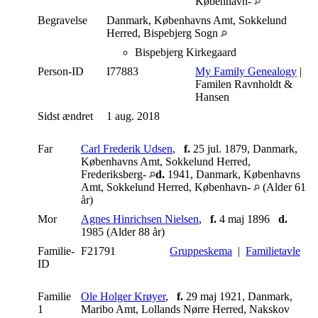
København-
Begravelse
Danmark, Københavns Amt, Sokkelund
Herred, Bispebjerg Sogn
Bispebjerg Kirkegaard
Person-ID
I77883
My Family Genealogy
|
Familen Ravnholdt &
Hansen
Sidst ændret
1 aug. 2018
Far
Carl Frederik Udsen
,
f.
25 jul. 1879, Danmark,
Københavns Amt, Sokkelund Herred,
Frederiksberg-
d.
1941, Danmark, Københavns
Amt, Sokkelund Herred, København-
(Alder 61
år)
Mor
Agnes Hinrichsen Nielsen
,
f.
4 maj 1896
d.
1985 (Alder 88 år)
Familie-
F21791
Gruppeskema
|
Familietavle
ID
Familie
Ole Holger Krøyer
,
f.
29 maj 1921, Danmark,
1
Maribo Amt, Lollands Nørre Herred, Nakskov