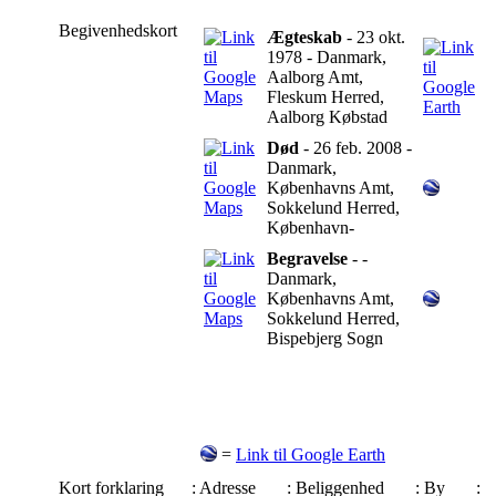
Begivenhedskort
Ægteskab
- 23 okt.
1978 - Danmark,
Aalborg Amt,
Fleskum Herred,
Aalborg Købstad
Død
- 26 feb. 2008 -
Danmark,
Københavns Amt,
Sokkelund Herred,
København-
Begravelse
- -
Danmark,
Københavns Amt,
Sokkelund Herred,
Bispebjerg Sogn
=
Link til Google Earth
Kort forklaring
: Adresse
: Beliggenhed
: By
: