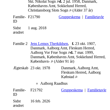
Skt. Nikolai Sogn
d.
2 jul. 1958, Danmark,
Københavns Amt, Sokkelund Herred,
Christiansborg Slots Sogn
(Alder 37 år)
Familie-
F21790
Gruppeskema
|
Familietavle
ID
Sidst
1 aug. 2018
ændret
Familie 2
Jens Lemos Therkildsen
,
f.
23 okt. 1907,
Danmark, Aalborg Amt, Fleskum Herred,
Aalborg Vor Frue Sogn
d.
7 mar. 1999,
Danmark, Københavns Amt, Sokkelund Herred,
København-
(Alder 91 år)
Ægteskab
23 okt. 1978
Danmark, Aalborg Amt,
Fleskum Herred, Aalborg
Købstad
Aalborg Raadhus
Familie-
F21792
Gruppeskema
|
Familietavle
ID
Sidst
16 feb. 2026
ændret