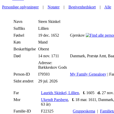
Personlige oplysninger
|
Notater
|
Begivenhedskort
|
Alle
Navn
Steen
Skinkel
Suffiks
Lillien
Fødsel
19 dec. 1652
Gjerskov
Køn
Mand
Beskæftigelse
Oberst
Død
14 nov. 1711
Danmark, Præstø Amt, Baa
Adresse:
Bækkeskov Gods
Person-ID
I79593
My Family Genealogy
| Fa
Sidst ændret
29 jul. 2026
Far
Laurids Skinkel, Lillien
,
f.
1605
d.
27 nov.
Mor
Ukendt Parsberg
,
f.
18 mar. 1611, Danmark,
63 år)
Familie-ID
F22325
Gruppeskema
|
Familiet