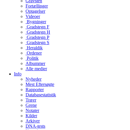
Gravsten
Fortællinger
Optagelser
Videoer
Bygninger
Gradstegn F
Gradstegn H
Gradstegn P
Gradstegn S
Heraldik
Ordener
Politik
Albummer
Alle medier
Info
Nyheder
Mest Eftersøgte
Rapporter
Databasestatistik
Træer
Grene
Notater
Kilder
Arkiver
DNA-tests