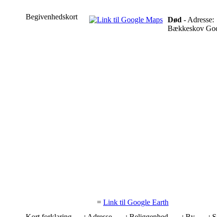
Begivenhedskort
Død
- Adresse:
Bækkeskov Gods
=
Link til Google Earth
Kort forklaring
: Adresse
: Beliggenhed
: By
: