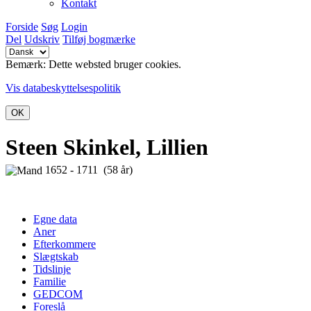
Kontakt
Forside
Søg
Login
Del
Udskriv
Tilføj bogmærke
Bemærk: Dette websted bruger cookies.
Vis databeskyttelsespolitik
OK
Steen Skinkel, Lillien
1652 - 1711 (58 år)
Egne data
Aner
Efterkommere
Slægtskab
Tidslinje
Familie
GEDCOM
Foreslå