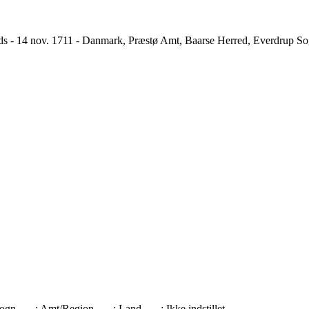
 - 14 nov. 1711 - Danmark, Præstø Amt, Baarse Herred, Everdrup S
 Sogn
: Amt/Region
: Land
: Ikke indstillet