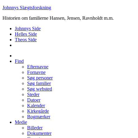
Johnnys Slægtsforskning
Historien om familierne Hansen, Jensen, Ravnholdt m.m.
Johnnys Side
Helles Side
Theos Side
Find
Efternavne
Fornavne
Søg personer
Søg familier
Søg websted
Steder
Datoer
Kalender
Kirkegårde
Bogmærker
Medie
Billeder
Dokumenter